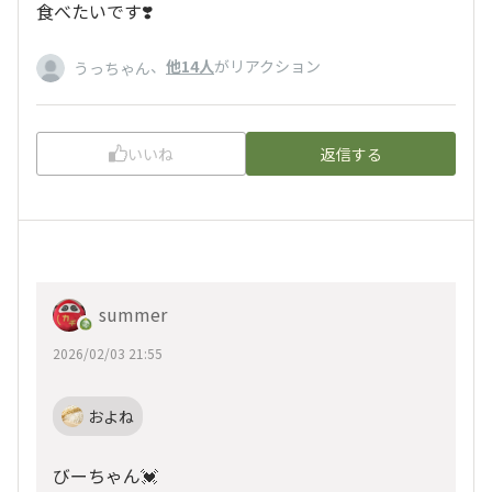
食べたいです❣️
、
他14人
がリアクション
うっちゃん
いいね
返信する
summer
2026/02/03 21:55
およね
びーちゃん💓