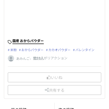
国産 おからパウダー
米粉
おからパウダー
カカオパウダー
バレンタイン
、
他59人
がリアクション
あみんご
いいね
共有する