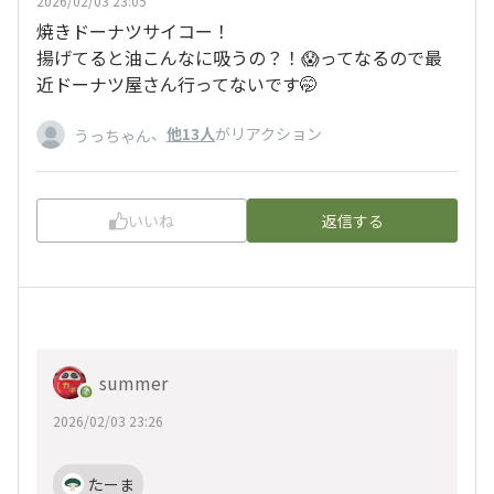
2026/02/03 23:05
焼きドーナツサイコー！
揚げてると油こんなに吸うの？！😱ってなるので最
近ドーナツ屋さん行ってないです🤭
、
他13人
がリアクション
うっちゃん
いいね
返信する
summer
2026/02/03 23:26
たーま