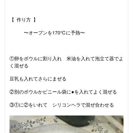
【 作り方 】
〜オーブンを170℃に予熱〜
①卵をボウルに割り入れ 米油を入れて泡立て器でよ
く混ぜる
豆乳も入れてさらにまぜる
②別のボウルかビニール袋に●を入れてよく混ぜる
③①に②をいれて シリコンヘラで混ぜ合わせる