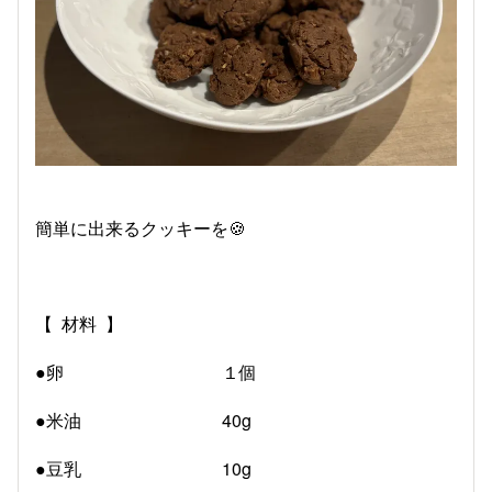
簡単に出来るクッキーを🍪
【 材料 】
●卵 １個
●米油 40g
●豆乳 10g