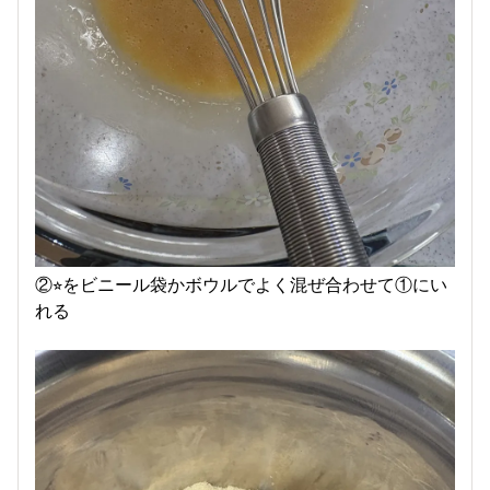
②⭐︎をビニール袋かボウルでよく混ぜ合わせて①にい
れる