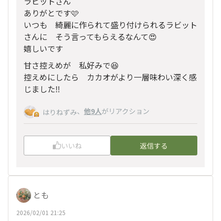
ラビットさん
ありがとです🩷
いつも 綺麗に作られて盛り付けられるラビット
さんに そう言ってもらえるなんて😍
嬉しいです
甘さ控えめが 私好みで😆
控えめにしたら カカオがより一層味わい深く感
じました‼️
、
他9人
がリアクション
はりねずみ
いいね
返信する
とも
2026/02/01 21:25