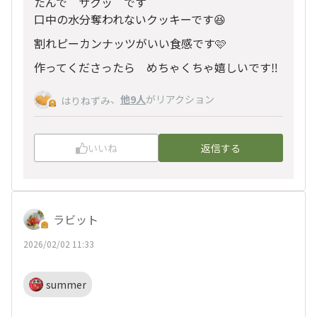
たんで サクッ です
口中の水分奪われないクッキーです😆
割れピーカンナッツがいい食感です🩷
作ってくださったら めちゃくちゃ嬉しいです‼️
、
他9人
がリアクション
はりねずみ
いいね
返信する
ラビット
2026/02/02 11:33
summer