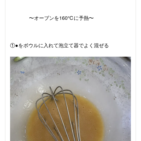
〜オーブンを160℃に予熱〜
①●をボウルに入れて泡立て器でよく混ぜる