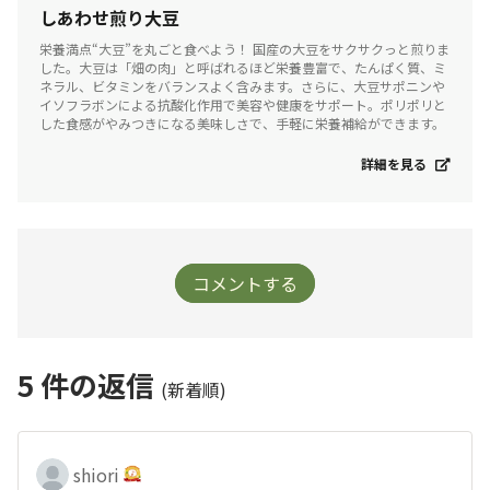
しあわせ煎り大豆
栄養満点“大豆”を丸ごと食べよう！ 国産の大豆をサクサクっと煎りま
した。大豆は「畑の肉」と呼ばれるほど栄養豊富で、たんぱく質、ミ
ネラル、ビタミンをバランスよく含みます。さらに、大豆サポニンや
イソフラボンによる抗酸化作用で美容や健康をサポート。ポリポリと
した食感がやみつきになる美味しさで、手軽に栄養補給ができます。
詳細を見る
コメントする
5
件の返信
(新着順)
shiori