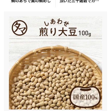
鯛のあらで美の鯛めし
頂いた三十雑穀でカレー🍛