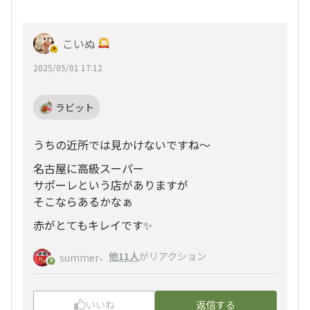
こいぬ
2025/05/01 17:12
ラビット
うちの近所では見かけないですね〜
名古屋に高級スーパー
サポーレという店がありますが
そこならあるかなぁ
赤がとてもキレイです✨
、
他11人
がリアクション
summer
いいね
返信する