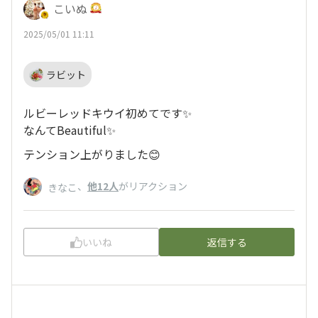
こいぬ
2025/05/01 11:11
ラビット
ルビーレッドキウイ初めてです✨
なんてBeautiful✨
テンション上がりました😊
、
他12人
がリアクション
きなこ
いいね
返信する