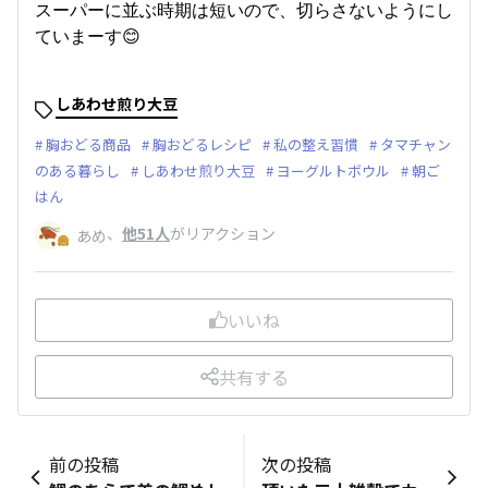
スーパーに並ぶ時期は短いので、切らさないようにし
ていまーす😊
しあわせ煎り大豆
胸おどる商品
胸おどるレシピ
私の整え習慣
タマチャン
のある暮らし
しあわせ煎り大豆
ヨーグルトボウル
朝ご
はん
、
他51人
がリアクション
あめ
いいね
共有する
前の投稿
次の投稿