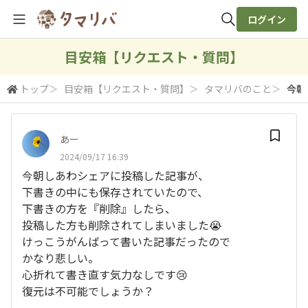
ログイン
全体検索
目安箱【リクエスト・質問】
トップ
＞
目安箱【リクエスト・質問】
＞
タマリバのこと
＞
今朝
検索
あー
2024/09/17 16:39
今朝しあわシェアに投稿した記事が、
下書きの中にも保存されていたので、
下書きの方を『削除』したら、
投稿した方も削除されてしまいました😭
けっこうがんばって書いた記事だったので
かなり悲しい。
心折れて書き直す気力なしです😢
復元は不可能でしょうか？