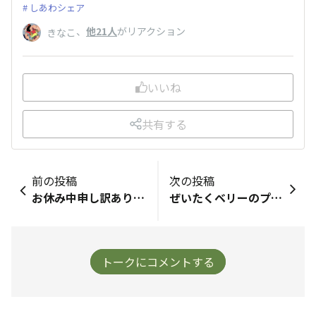
しあわシェア
、
他21人
がリアクション
きなこ
いいね
共有する
前の投稿
次の投稿
お休み中申し訳ありません🙏 不可能なことを承知の上でのお願いです😣 タマリバ内で タマチャンショップのポイントや お金💰️などを特定の方に寄付する形で プレゼント🎁したりすることは出来ないでしょうか❔️ emirinさんのあの悲しい事件を聞いてから 所々のコメント💭で悲鳴をあげているように思えて来てしまい気になってウズウズしてました💦 https://www.community.tamachanshop.jp/chats/9eodrzugsll3xv4y プーがお節介なだけなんですが… プーにとってはタマリバの皆さんはもうFamilyです🎵 プーが直接お会い出来ない分 いろんな方にプレゼント🎁もできれば嬉しいです🥰 もし可能でしたら宜しくお願いします🙏
ぜいたくベリーのプロテインを初めて購入し、牛乳にいれてちょっと置いといたらかなり毒々しい緑と灰色の間くらいの色？になってて少しのむのがこわいのですが。 ぜいたくベリーは牛乳に入れてしばらくするととこのような色になるものなのでしょうか？今まで飲んだプロテインで変色したものがないのでちょっと不安です。
トークにコメントする