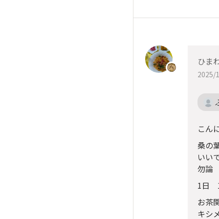
ひま
2025/1
こん
桑の
いい
勿論
1日
お茶
キシ