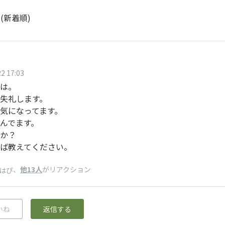
ト
(新着順)
2 17:03
は。
失礼します。
気になってます。
んでます。
か？
ば教えてください。
、
他13人
がリアクション
はぴ
いね
返信する