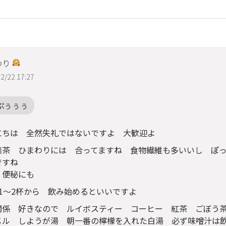
わり
2/22 17:27
ぷぅぅぅ
にちは 全然失礼ではないですよ 大歓迎よ
葉茶 ひまわりには 合ってますね 食物繊維も多いいし ぽ
ですね
 便秘にも
 1〜2杯から 飲み始めるといいですよ
関係 好きなので ルイボスティー コーヒー 紅茶 ごぼう
メル しようが湯 朝一番の檸檬を入れた白湯 必ず味噌汁は