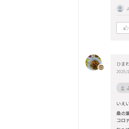
ひま
2025/1
いえ
桑の
コロ