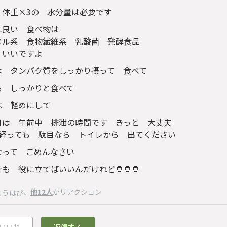
 体重×3の 水分量は必要です
に良い 食べ物は
ヌル系 食物繊維系 乳酸菌 発酵食品
 いいですよ
は タンパク質をしっかり摂って 食べて
も しっかりと食べて
は 軽めにして
日は 午前中 排泄の時間です きっと 大丈夫
 経っても 駄目なら トイレから 出てください
なって ごめんなさい
も 役に立てばいいんだけれど🌻🌻🌻
、
他12人
がリアクション
ようはぴ
いいね
返信する