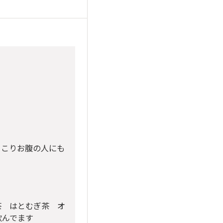
っこりお腹の人にも
茶 はとむぎ茶 オ
飲んでます