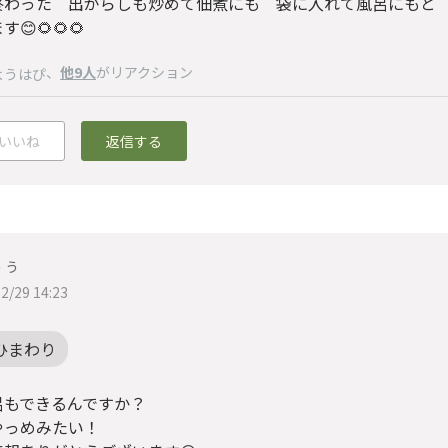
終わった 出がらしも炒めて佃煮にも 袋に入れて風呂にもと
😊🌻🌻🌻
、
他9人
がリアクション
ようはぴ
いいね
返信する
ぅぅ
2/29 14:23
ひまわり
呂もできるんですか？
やっめみたい！