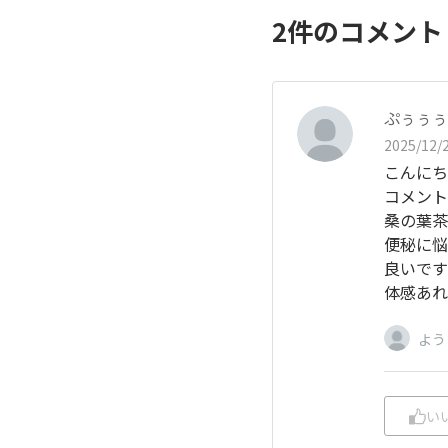
2
件のコメン
ぷぅぅぅ
2025/12/2
こんにち
コメント
桑の葉茶
便秘に悩
良いです
体感あれ
よう
い