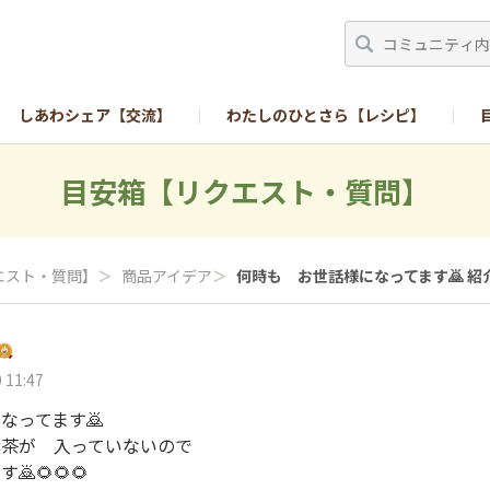
しあわシェア【交流】
わたしのひとさら【レシピ】
目安箱【リクエスト・質問】
エスト・質問】
＞
商品アイデア
＞
何時も お世話様になってます🙇 紹介
 11:47
なってます🙇
葉茶が 入っていないので
🌻🌻🌻