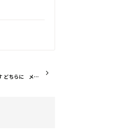
まやりんさん お世話様です どちらに メッセージ 入れたら良いのか 分からず 両方に書きます プロフィールに 姓名が 書き出されているんですが 急な事で ビックリしてます 対処の方 宜しくお願いします🙇🌻