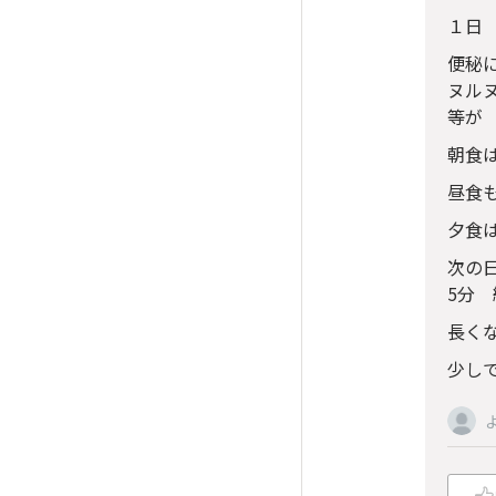
１日
便秘
ヌル
等が
朝食
昼食
夕食
次の
5分
長く
少しで