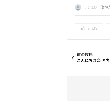
、
他24
ようはぴ
いいね
前の投稿