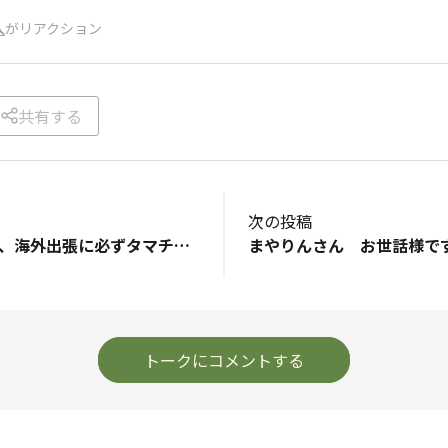
人
がリアクション
共有する
次の投稿
こんにちは😊 国内、海外出張に必ずタマチャン製品持参してます✈️ チャンス見計らってコラーゲンなどドリンクに入れて注目を浴びつつ勝手に布教活動していますが、こなゆきプラントベースコラーゲンの個包装の計画はございますか？ コスト高になってしまうかもしれませんがもしあればその場で差し上げる事が出来るので購入したいです🌿 もちろん自分も持ち運びしやすいのであればいいなと思ってます💐
トークにコメントする