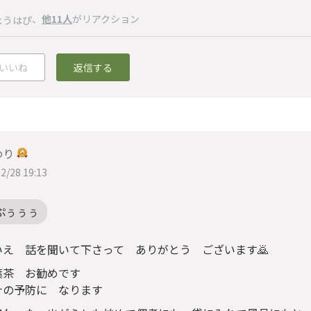
、
他11人
がリアクション
ようはぴ
いいね
返信する
わり
2/28 19:13
ぷぅぅぅ
いえ 話を聞いて下さって ありがとう ございます🙇
葉茶 お勧めです
ナの予防に なります