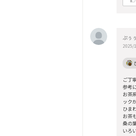
ぷぅ
2025/1
ご丁
参考
お茶
ック
ひま
お茶
桑の
いろ