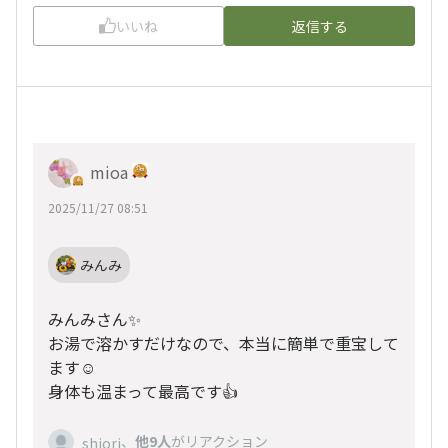
いいね
返信する
mioa
2025/11/27 08:51
みんみ
みんみさん✨️
お湯で溶かすだけなので、本当に簡単で重宝して
ます☺️
身体も温まって最高です👍
、
他9人
がリアクション
shiori