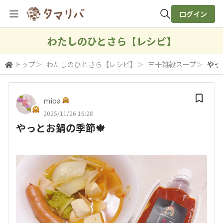
ログイン
全体検索
わたしのひとさら【レシピ】
トップ
＞
わたしのひとさら【レシピ】
＞
三十雑穀スープ
＞
やっ
検索
mioa
2025/11/26 16:28
やっとお鍋の季節🍁