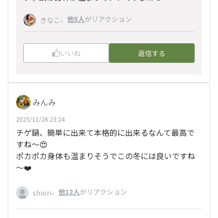
、
他5人
がリアクション
きなこ
いいね
返信する
みんみ
2025/11/26 23:24
チゲ鍋、簡単に出来て本格的に出来るなんて最高で
すね～😍
ポカポカ身体も温まりそうでこの冬には良いですね
～❤️
、
他12人
がリアクション
shiori