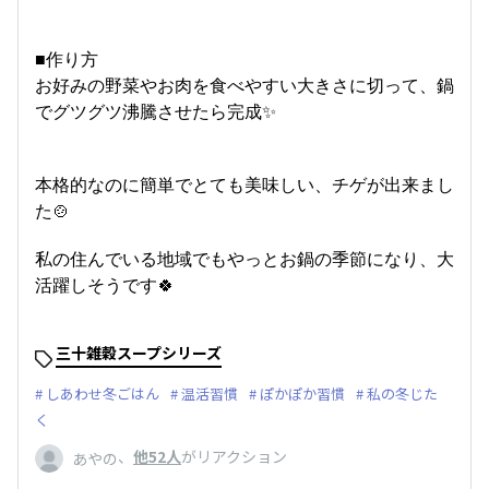
■作り方
お好みの野菜やお肉を食べやすい大きさに切って、鍋
でグツグツ沸騰させたら完成✨
本格的なのに簡単でとても美味しい、チゲが出来まし
た🍲
私の住んでいる地域でもやっとお鍋の季節になり、大
活躍しそうです🍀
三十雑穀スープシリーズ
しあわせ冬ごはん
温活習慣
ぽかぽか習慣
私の冬じた
く
、
他52人
がリアクション
あやの