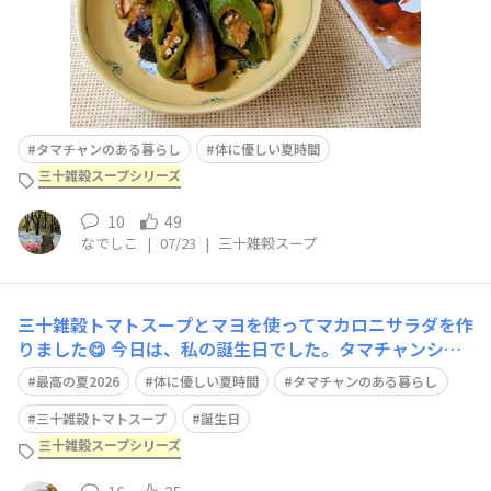
タマチャンのある暮らし
体に優しい夏時間
三十雑穀スープシリーズ
10
49
なでしこ
|
07/23
|
三十雑穀スープ
三十雑穀トマトスープとマヨを使ってマカロニサラダを作
りました😋 今日は、私の誕生日でした。タマチャンショ
ップの皆さんから、素敵なメッセージを頂き😭 素敵なサ
最高の夏2026
体に優しい夏時間
タマチャンのある暮らし
プライズをありがとうございました💕 主人が北海道に行
く前に、日本橋のラペ🇫🇷さんでお祝いしてもらいました
三十雑穀トマトスープ
誕生日
😋恒例の手描きのバースディープレート
三十雑穀スープシリーズ