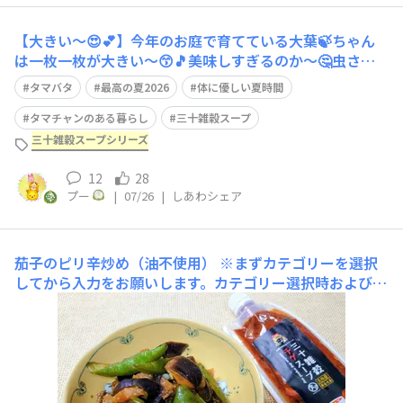
【大きい〜😍💕】​今年のお庭で育てている大葉🍃ちゃん
は一枚一枚が大きい〜😙🎵美味しすぎるのか〜🤔虫さん
やいも虫🐛さんの食堂にもなっていましたが〜🤭食べ放
タマバタ
最高の夏2026
体に優しい夏時間
題〜🤭💕にしておきますか〜😁🎵その収穫後1分以内の大
葉🍃ちゃんを使って“キムチサラダ🥗そば”にしました〜
タマチャンのある暮らし
三十雑穀スープ
🥰💕んん〜😋🎶大葉ちゃんの良い香りがお部屋の
三十雑穀スープシリーズ
12
28
プー
|
07/26
|
しあわシェア
茄子のピリ辛炒め（油不使用）
※まずカテゴリーを選択
してから入力をお願いします。カテゴリー選択時および変
更時に入力内容が消える場合がございます。油なじみのよ
い茄子のおかずを三十雑穀チゲスープで油不使用で作って
みました。 ■材料・分量（約2人分）レシピの味が再現で
きるよう、材料（食材や調味料）とその分量を書いてくだ
さい。