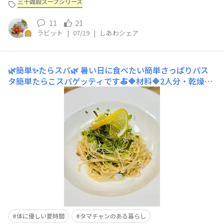
いごとが1つ叶いました🎋 3ヶ
三十雑穀スープシリーズ
11
21
ラビット
|
07/19
|
しあわシェア
🌿簡単✨たらスパ🌿
暑い日に食べたい簡単さっぱりパス
タ簡単たらこスパゲッティです🍝🔶材料🔶2人分・乾燥パ
スタ 1.5束〜2束・無着色たらこ 1パック・レモン汁
半個分・刻んだ大葉 10枚位（多い方が◯）・オリーブ
オイル 大さじ1◎三十雑穀出汁スープ小さじ1、マヨネ
ーズ小さじ2、水大さじ３・粒胡椒 適宜、刻みのり、レ
モン
体に優しい夏時間
タマチャンのある暮らし