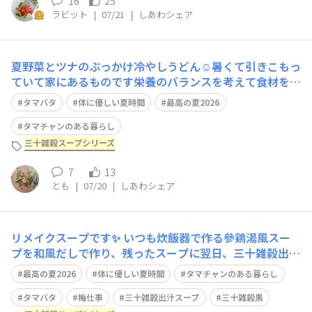
16
25
ラビット
|
07/21
|
しあわシェア
夏野菜とツナのぶっかけ冷やしうどん☺️暑くて引きこもっ
ていて家にあるものです栄養のバランスを考えて食材を選
びました一皿でなんとかなっているといいなと願ってます
タマバタ
体に優しい夏時間
最高の夏2026
写真はだしかける前に撮ってました🙏三十雑穀出汁スープ
とめんつゆをブレンドするのがお気に入りです♪
タマチャンのある暮らし
三十雑穀スープシリーズ
7
13
とも
|
07/20
|
しあわシェア
リメイクスープです✨ いつも炊飯器で作る參鶏湯風スー
プを和風だしで作り、残ったスープに翌日、三十雑穀出汁
スープを大さじ1入れてリメイクしました😋 （炊飯器でス
最高の夏2026
体に優しい夏時間
タマチャンのある暮らし
ープを作る時に、三十雑穀黒を大さじ1いれてます） 多め
に作ると何度もリメイク出来て便利です😋 タマバタの願
タマバタ
梅仕事
三十雑穀出汁スープ
三十雑穀黒