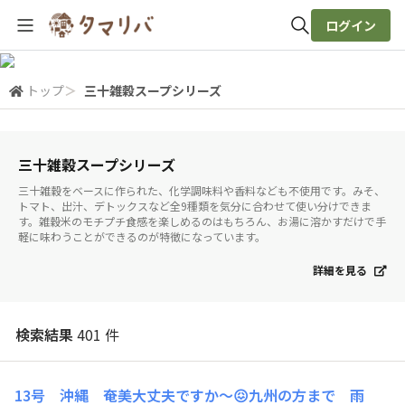
ログイン
全体検索
トップ
＞
三十雑穀スープシリーズ
検索
三十雑穀スープシリーズ
三十雑穀をベースに作られた、化学調味料や香料なども不使用です。みそ、
トマト、出汁、デトックスなど全9種類を気分に合わせて使い分けできま
す。雑穀米のモチプチ食感を楽しめるのはもちろん、お湯に溶かすだけで手
軽に味わうことができるのが特徴になっています。
詳細を見る
検索結果
401 件
13号 沖縄 奄美大丈夫ですか〜😖九州の方まで 雨