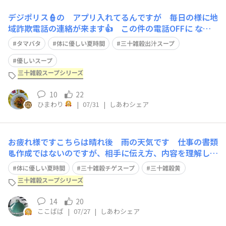
デジポリス👮の アプリ入れてるんですが 毎日の様に地
域詐欺電話の連絡が来ます👍 この件の電話OFFに なっ
ているので安心ですが 嫌ですね😥胃に優しい スープ
タマバタ
体に優しい夏時間
三十雑穀出汁スープ
を作ります三十雑穀出汁スープと野菜のみの味付け後は
ひとつ ひとつのものの 持ってる旨みと片栗粉でトロミ
優しいスープ
をつけ優しくします😊このスープは 二日酔
三十雑穀スープシリーズ
10
22
ひまわり
|
07/31
|
しあわシェア
お疲れ様ですこちらは晴れ後 雨の天気です 仕事の書類
📃作成ではないのですが、相手に伝え方、内容を理解して
もらう為の書き方 壁にぶち当たりました💦もう一度 見
体に優しい夏時間
三十雑穀チゲスープ
三十雑穀黄
直して 作成のし直しです ←内容は秘密にしますね😁
三十雑穀スープシリーズ
頭を使うと 白い髪の毛が増えます 私だけかしら?!今日
は お財布の紐をしっかり 締めました 冷
14
20
ここばば
|
07/27
|
しあわシェア