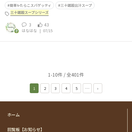
簡単✨たらこスパゲッティ
三十雑穀出汁スープ
三十雑穀スープシリーズ
3
43
はなはな
|
07/15
1-10件 / 全401件
1
2
3
4
5
…
›
ホーム
回覧板【お知らせ】