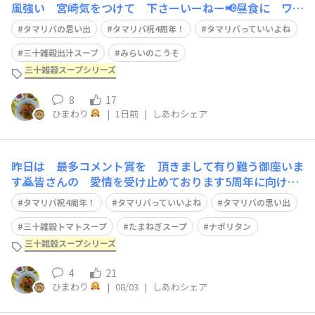
風強い 宮崎気をつけて 下さーいーねー📢昼食に ワン
プレートを·····❖三十雑穀黒にひじきを入れて炊き ゴ
タマリバの思い出
タマリバ祝4周年！
タマリバっていいよね
ボウおかかをまぶす❖三十雑穀出汁スープにブロッコリー
🥦とっても 便利 お湯入れるだけ😋❖サラダは 水キ
三十雑穀出汁スープ
みらいのこうそ
ムチ用の野菜を半分みらいのこうそ小１ふ
三十雑穀スープシリーズ
8
17
ひまわり
|
1日前
|
しあわシェア
昨日は 最多コメント賞を 頂きまして有り難う御座いま
す🙇皆さんの 愛情を受け止めております5周年に向け
て 頑張ろうとアクセルを踏みます😊久々に ナポリタ
タマリバ祝4周年！
タマリバっていいよね
タマリバの思い出
ンを作りました一皿 半量（50g）野菜と魚肉ソーセー
ジ これが いつもの定番●材料…スパゲティ 魚肉ソー
三十雑穀トマトスープ
たまねぎスープ
ナポリタン
セージしめじ 人参🥕 乾燥玉ねぎ ピーマン🫑
三十雑穀スープシリーズ
4
21
ひまわり
|
08/03
|
しあわシェア