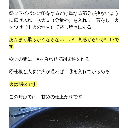
②フライパンに①をなるだけ重なる部分が少ないよう
に広げ入れ 水大３（分量外）を入れて 蓋をし 火
をつけ（中火の弱火）て蒸し焼きにする
あんまり柔らかくならない いい食感ぐらいがいいで
す
③その間に ●を合わせて調味料を作る
④蓮根と人参に火が通れば ③を入れてからめる
火は弱火です
この時点では 甘めの仕上がりです