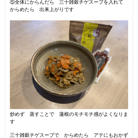
⑤全体にからんだら 三十雑穀チゲスープを入れて
からめたら 出来上がりです
炒めず 蒸すことで 蓮根のモチモチ感がよくなりま
す
三十雑穀チゲスープで からめたら アテにもおかず