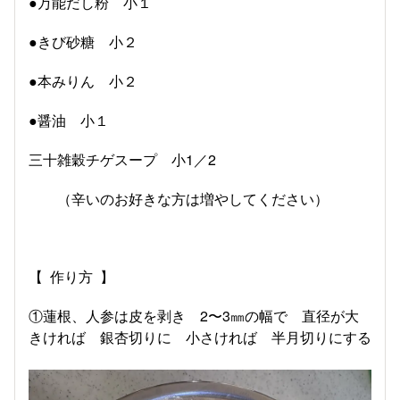
●万能だし粉 小１
●きび砂糖 小２
●本みりん 小２
●醤油 小１
三十雑穀チゲスープ 小1／2
（辛いのお好きな方は増やしてください）
【 作り方 】
①蓮根、人参は皮を剥き 2〜3㎜の幅で 直径が大
きければ 銀杏切りに 小さければ 半月切りにする