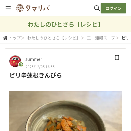
ログイン
全体検索
わたしのひとさら【レシピ】
トップ
＞
わたしのひとさら【レシピ】
＞
三十雑穀スープ
＞
ピリ
検索
summer
2025/12/05 16:55
ピリ辛蓮根きんぴら