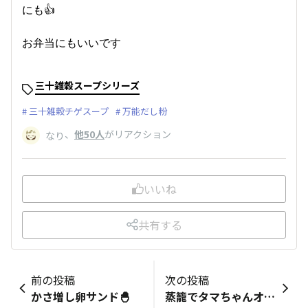
にも👍
お弁当にもいいです
三十雑穀スープシリーズ
三十雑穀チゲスープ
万能だし粉
、
他50人
がリアクション
なり
いいね
共有する
前の投稿
次の投稿
かさ増し卵サンド🐣
蒸籠でタマちゃんオムライス