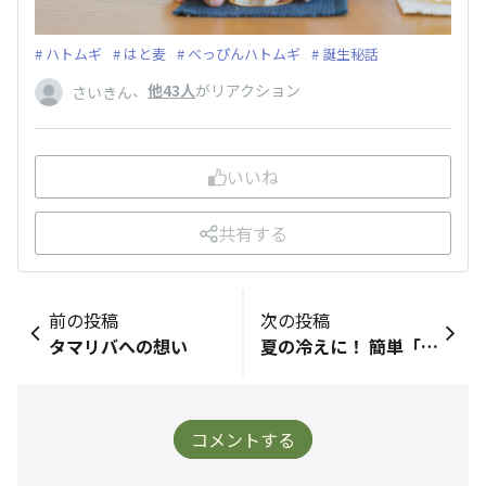
ハトムギ
はと麦
べっぴんハトムギ
誕生秘話
、
他43人
がリアクション
さいきん
いいね
共有する
前の投稿
次の投稿
タマリバへの想い
夏の冷えに！ 簡単「薬膳にゅうめんスープ」
コメントする