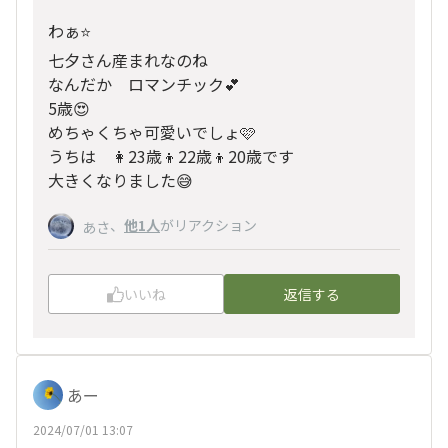
わぁ⭐️
七夕さん産まれなのね
なんだか ロマンチック💕
5歳😍
めちゃくちゃ可愛いでしょ🩷
うちは 👩23歳👦22歳👦20歳です
大きくなりました😅
、
他1人
がリアクション
あさ
いいね
返信する
あー
2024/07/01 13:07