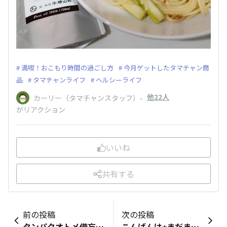
満喫！おこもり時間の過ごし方
今月ゲットしたタマチャン商
品
タマチャンライフ
ヘルシーライフ
、
他22人
カーリー（タマチャンスタッフ）
がリアクション
いいね
共有する
前の投稿
次の投稿
タンパクオトメ備忘録！ こちらの投稿でオススメを教えていただいたソイシリーズ、めちゃくちゃ美味しかった(^q^) これは、リピ買い決定です!! ふんわり春バニラ○ はんなり宇治抹茶味○ ソイ黒ごま◎ ソイアーモンド◎ 先日、すっきりチョコミント購入！ そして、みらいのこうそ1袋×みらいのエステ1袋もね！ これで、おこもり時間、16時間ファスティングします。 ファスティング後のタンパク質補給は、もちろんチョコミントで決まりです(^_-)
こんばんは⭐︎まだまだ梅雨が続きそうですね。 私が今月ゲットしたのは、三十穀米の黄です！ 初めに黒と赤を購入し、続いての注文です。 どの味もおいしく、全部試したいと思っています😊 おすすめがあれば、ぜひ教えてください。よろしく お願いします😌