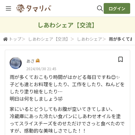
ログイン
全体検索
しあわシェア【交流】
トップ
＞
しあわシェア【交流】
＞
しあわシェア
＞
雨が多くておこ
検索
あさ
2024/06/30 21:45
雨が多くておこもり時間がはかどる毎日ですね😊✨
子ども達とお料理をしたり、工作をしたり、ねんどを
したり塗り絵をしたり…
明日は何をしましょう🤣
家にいるとどうしてもお腹が空いてきてしまい、
冷蔵庫にあった冷たい食パンにしあわせオイルを塗
ってスライスチーズをのせただけでさっと食べたので
すが、感動的な美味しさでした！！