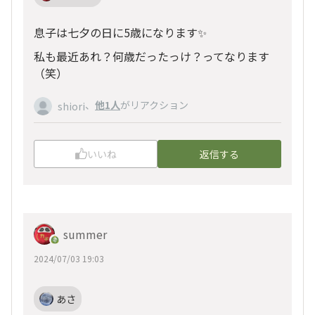
息子は七夕の日に5歳になります✨
私も最近あれ？何歳だったっけ？ってなります
（笑）
、
他1人
がリアクション
shiori
いいね
返信する
summer
2024/07/03 19:03
あさ