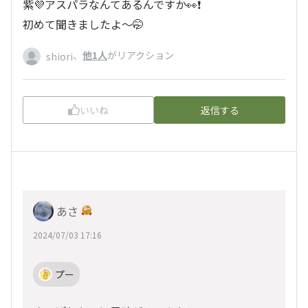
紫💜アスパラなんてあるんですか👀❗
初めて聞きましたよ～🤭
、
他1人
がリアクション
shiori
いいね
返信する
あさ
2024/07/03 17:16
プー