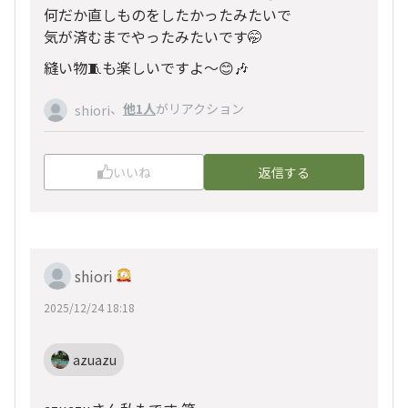
何だか直しものをしたかったみたいで
気が済むまでやったみたいです🤭
縫い物🧵も楽しいですよ〜😊🎶
、
他1人
がリアクション
shiori
いいね
返信する
shiori
2025/12/24 18:18
azuazu