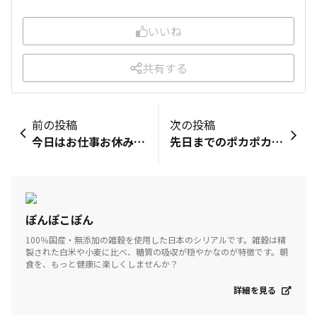
いいね
共有する
前の投稿
次の投稿
今日はお仕事お休みです🙌 年末の自分いたわり休日をもらっていました 偶然旦那さんもお休みになってまたどこか遠くにドライブにでも行くのかな？と思って朝起きたらいない‼️ 釣り道具がない！釣りに早朝？夜中？から行ってるようです🎣 お互い好きに過ごす休日なのねと暗黙の了解😆 さ、今日は冬至ですね 柚子湯は昨日入りました✨ （絞りすぎてタネ袋から出ました💦） ランチにかぼちゃ食べます✨ 昨日買っておいたかぼちゃとクリームチーズのベーグル🥯友人おすすすめのベーグル屋さん🥯 やっと食べられる😋 スープ🥣は三十雑穀トマトスープでミネストローネ にんじん、たまねぎ、赤大根、じゃがいも、キャベツ、コーン、しめじ、舞茸、豆、ブロッコリーなど小さく切ってサッと作りました べっぴんはとむぎも具材としていっぱい入れました トマトスープは濃厚で好きな味🍅 粒胡椒と粉チーズトッピング サラダはカリフラワーの品種の可愛いお花のような 『カリフローレ』を茹でて友人畑のベビーリーフ🌱達と一緒にたまねぎドレッシングでいただきます😋 このドレッシングは継ぎ足ししてますがたまねぎスープもこなゆきコラーゲンもいれてます 材料いれてシェイク！！ かいわれのピンクも見つけましたかわいい🩷 あ、旦那さんが帰ってきました💦 釣ってない🤣 ルアーを試したんだとか色々言ってます（聞いてない私🤣） 大人しくお掃除グッズを買って参ります 今日は冬至だからお掃除細かくしない方がいいとのことなのでお掃除はこの次に… 年内にはしたいと思ってます🤣 🌱今日の庭パトからの水やりしててうっとりしたその名も多肉植物の『ローラ』カーブが美しいです✨
先日までのポカポカが 嘘のような 今日のピリッとした気温 これぞ 師走って感じです😆 ⛄️豚の生姜焼き しょうが焼き お肉が固くならない ちょっとひと手間のポイント ４つです ①お肉はタレに漬け込まない 浸透圧で 肉の水分が出てしまい固くなります タレは最後にからめます ②肉を焼いて 玉ねぎを炒めません 先に玉ねぎを炒め 避けておいて あとで合わします 炒めすぎは固くなります ③熱々のフライパンにお肉をいれません 冷めたフライパンに入れて ゆっくり温度を上げながら焼くと 固くなりません ④米粉を薄くはたきます みらいのしょうがと 先日出来上がった発酵生姜のダブルで温活です ⛄️かぼちゃ炊いたん 冬至ですから かぼちゃ食べなきゃ🎃 鹿児島の加世田かぼちゃ めちゃくちゃ美味しかったです💓 万能だし粉使ってます ⛄️筑前煮 水を使わない我が家の筑前煮 味しみしみです 冬至だから 蓮根、人参入れてます👍 こちらも 万能だし粉使います ⛄️紫キャベツのラペ ⛄️添え野菜 フリルレタス、丸ごとチン人参、サラダケール 赤カブ はなちゃんに 教えてもらった三重のお味噌屋さんの麹をお取り寄せしたんです 昨日 届いて 今日はさっそく 醤油麹を作り 今は 甘酒（白米を入れず麹と水だけで）を発酵中です 出来上がった 醤油麹 食べてみたんです 何これ ってぐらい美味しい🤤 甘さが違います‼️ 甘酒の出来上がりが楽しみです💞 発酵あんこも作ろ💪 はなちゃん いいの教えてくれて ありがとう❤️
ぽんぽこぽん
100％国産・無添加の雑穀を使用した日本のシリアルです。雑穀は精
製された白米や小麦に比べ、糖質の吸収が穏やかなのが特徴です。朝
食を、もっと健康に楽しくしませんか？
詳細を見る