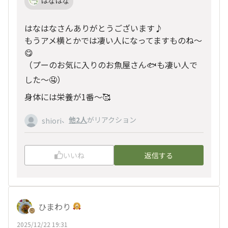
はなはな
はなはなさんありがとうございます♪
もうアメ横とかでは凄い人になってますものね〜
😋
（プーのお気に入りのお魚屋さん🐟も凄い人で
した〜🤤）
身体には栄養が1番〜🥰
、
他2人
がリアクション
shiori
いいね
返信する
ひまわり
2025/12/22 19:31