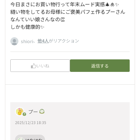
今日まさにお買い物行って年末ムード実感🎄🎍✨
縫い物をしてるお母様にご褒美パフェ作るプーさん
なんていい娘さんなの👏
しかも健康的✨
、
他4人
がリアクション
shiori
いいね
返信する
プー
2025/12/23 18:35