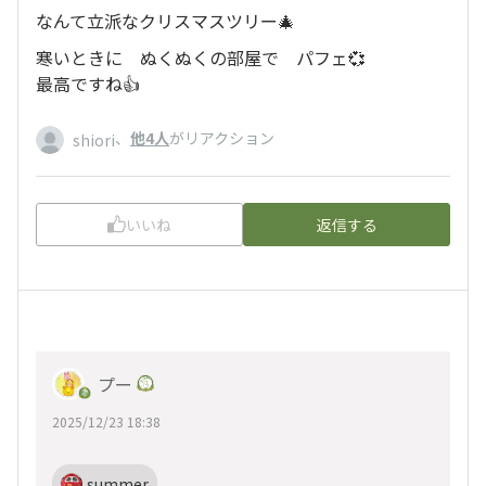
なんて立派なクリスマスツリー🎄
寒いときに ぬくぬくの部屋で パフェ💞
最高ですね👍
、
他4人
がリアクション
shiori
いいね
返信する
プー
2025/12/23 18:38
summer