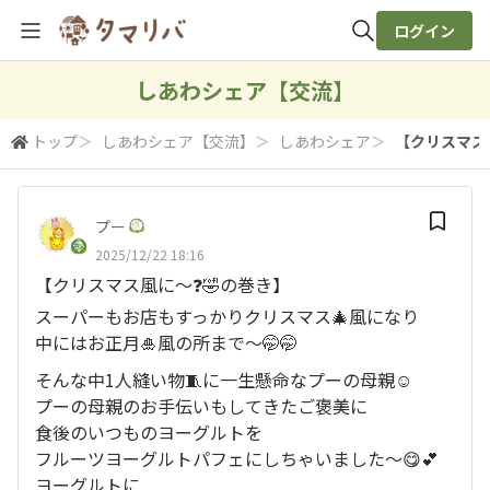
ログイン
全体検索
しあわシェア【交流】
トップ
＞
しあわシェア【交流】
＞
しあわシェア
＞
【クリスマス風
検索
プー
2025/12/22 18:16
【クリスマス風に〜❓🤣の巻き】
スーパーもお店もすっかりクリスマス🎄風になり
中にはお正月🎍風の所まで〜🤭🤭
そんな中1人縫い物🧵に一生懸命なプーの母親☺️
プーの母親のお手伝いもしてきたご褒美に
食後のいつものヨーグルトを
フルーツヨーグルトパフェにしちゃいました〜😋💕
ヨーグルトに