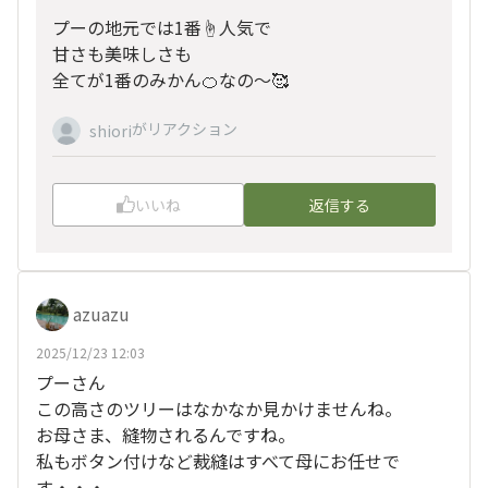
プーの地元では1番☝️人気で
甘さも美味しさも
全てが1番のみかん🍊なの〜🥰
がリアクション
shiori
いいね
返信する
azuazu
2025/12/23 12:03
プーさん
この高さのツリーはなかなか見かけませんね。
お母さま、縫物されるんですね。
私もボタン付けなど裁縫はすべて母にお任せで
す・・・。