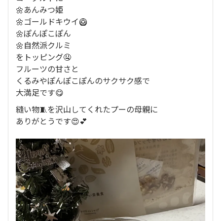
🌼あんみつ姫
🌼ゴールドキウイ🥝
🌼ぽんぽこぽん
🌼自然派クルミ
をトッピング🤤
フルーツの甘さと
くるみやぽんぽこぽんのサクサク感で
大満足です😋
縫い物🧵を沢山してくれたプーの母親に
ありがとうです😍💕