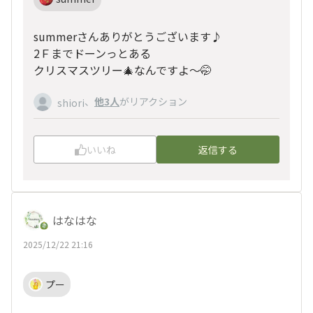
summerさんありがとうございます♪
2Ｆまでドーンっとある
クリスマスツリー🎄なんですよ〜🤭
、
他3人
がリアクション
shiori
いいね
返信する
はなはな
2025/12/22 21:16
プー