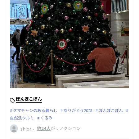
ぽんぽこぽん
タマチャンのある暮らし
ありがとう2025
ぽんぽこぽん
自然派クルミ
くるみ
、
他24人
がリアクション
shiori