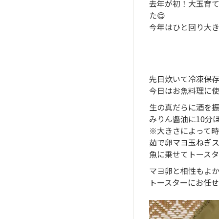
去年が初！大玉育て
た😋
今年はひと回り大き
先日炊いて冷凍保存
今日はお魚料理に
生の真だらに酒を
みりん醬油に10分
※大きさによって
茹で卵マヨ玉ねぎ
魚に乗せてトースタ
マヨ卵と相性もよか
トースターにお任