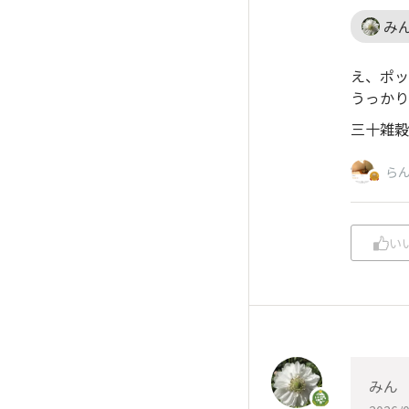
み
え、ポッ
うっかり
三十雑穀
ら
い
みん