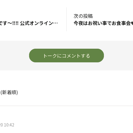
次の投稿
取り急ぎのご案内です〜‼️‼️ 公式オンラインストアにて、発売よりすぐ完売になっておりました「三十雑穀 酵素玄米ミックス」を入荷いたしました！ 誠に申し訳ありませんが、今回はごく少量になります🙇 まだご購入いただけていない方は、お早めにお買い求めください😉✨ 〜〜〜〜〜〜〜〜〜〜〜〜〜〜〜〜〜〜〜〜〜〜〜〜〜〜〜〜〜〜〜〜〜〜〜〜〜〜〜〜 というお話とは大きく変わり、 本日は、おひとり様キッチンの撮影日！ 午後から、タマラジでも以前お話ししていた”鍋料理”に挑戦しました😌 もちろん提案者は私です💡 料理の完成と撮影がひと通り済んだあとは、クワちゃん＆JAWSによる味のチェックがいつものお決まり🥢 しかし今回は、二人ともただただ無言。 「イマイチだったのかなぁ…？」なんて思いながら鍋を見たら、見事にすっからかんでした😂 キャプテンが出演した『異次元の気絶丼』のときもそうでしたが、二人とも本当に本当に美味しい時は、静かに食べます。笑 一人用の土鍋で少量作ったとはいえ、「二人とも夜ごはんちゃんと食べられるかな？😅」と心配しながらも、内心嬉しかったぜうすでした😇
トークにコメントする
ト
(新着順)
0 10:42