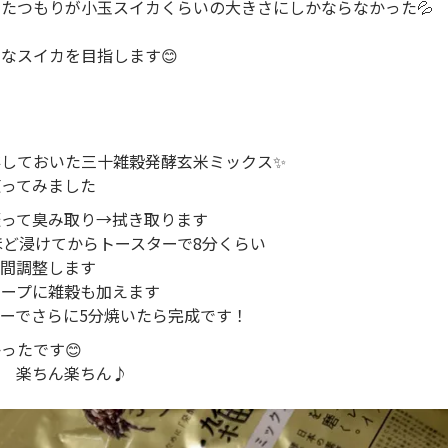
たつもりが小玉スイカくらいの大きさにしかならなかった💦
なスイカを目指します😊
しておいた三十雑穀発酵玄米ミックス✨
使ってみました
振って臭み取り→拭き取ります
ほど浸けてからトースターで8分くらい
時間調整します
スープに雑穀も加えます
ーでさらに5分焼いたら完成です！
ったです😊
せ 楽ちん楽ちん♪