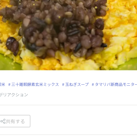
穀米
三十雑穀酵素玄米ミックス
玉ねぎスープ
タマリバ新商品モニタ
がリアクション
共有する