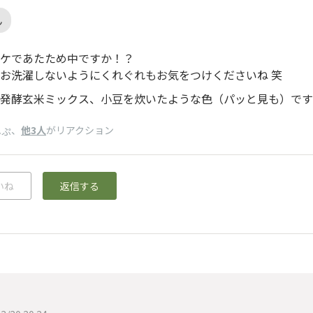
ん
ケであたため中ですか！？
お洗濯しないようにくれぐれもお気をつけくださいね 笑
発酵玄米ミックス、小豆を炊いたような色（パッと見も）です
、
他3人
がリアクション
んぷ
いね
返信する