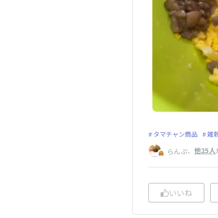
タマチャン商品
雑
、
他25人
らんぷ
いいね