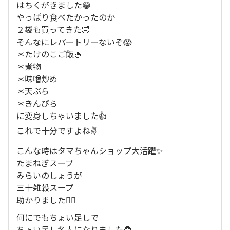
はちくがきました😁
やっぱり食べたかったのか
２袋も買ってきた🤣
そんなにレパートリーないぞ😱
＊たけのこご飯🍚
＊煮物
＊味噌炒め
＊天ぷら
＊きんぴら
に変身しちゃいました👍
これで十分ですよね✌️
こんな時はタマちゃんショップ大活躍✨
たまねぎスープ
みらいのしょうが
三十雑穀スープ
助かりました🙇‍♀️
何にでもちょい足しで
ちょい足し名人になりました🧑‍🍳