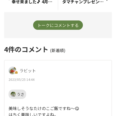
幸せ来ました🎵 4月のプレゼント 🍀ななつのしあわせドライフルーツ 🍀ドライフルーツアプリコット 🍀ドライフルーツバナナ そしてくわちゃんからのメッセージ🎵 可愛い仕上がり嬉しいです☺️ ありがとうございます🎵 皆さんの投稿みて 明日には来るかな？と思ったら 来てました🎵 ありがとうございます☺️
タマチャンプレゼント🎁ありがとうございます😊 仕事から帰ったら届いてました✨ 見覚えのある茶色の包み📦😍 よっぴさんのメッセージが嬉しくてずっとニンマリしてます😆 今までいただいたカードも思わず一緒にパチリ📷 スタッフの方も投稿とか見てくれているんだなと嬉しくなりました☺️ アプリコットのドライフルーツが初めてなのでドキドキ。思わず開けて一口。ウマウマーーー😋✨ 早くパウンドケーキに入れたい、ヨーグルトに混ぜたいなどなど楽しみにしてます✨ タマリバの皆さんのレシピも参考にします✨
トークにコメントする
4
件のコメント
(新着順)
ラビット
2023/05/25 14:44
うさ
美味しそうなたけのこご飯ですね〜😋
はちく美味しいですよね。