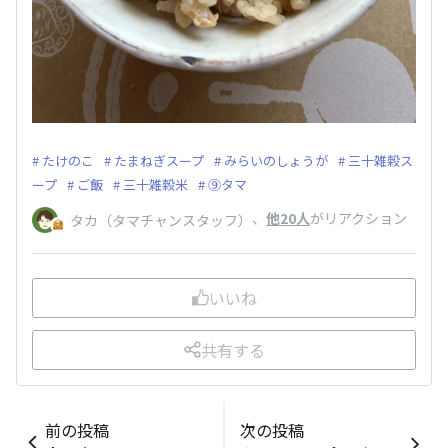
たけのこ
たまねぎスープ
みらいのしょうが
三十雑穀ス
ープ
ご飯
三十雑穀米
⑨タマ
、
他20人
がリアクション
タカ（タマチャンスタッフ）
いいね
共有する
前の投稿
次の投稿