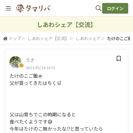
ログイン
全体検索
しあわシェア【交流】
トップ
＞
しあわシェア【交流】
＞
しあわシェア
＞
たけのこご飯🍚
検索
うさ
2023/05/24 18:51
たけのこご飯🍚
父が買ってきたはちく🛒
父は山育ちでこの時期になると
食べたくようです😅
今年はたけのこ無かったな⁉️と思っていたら