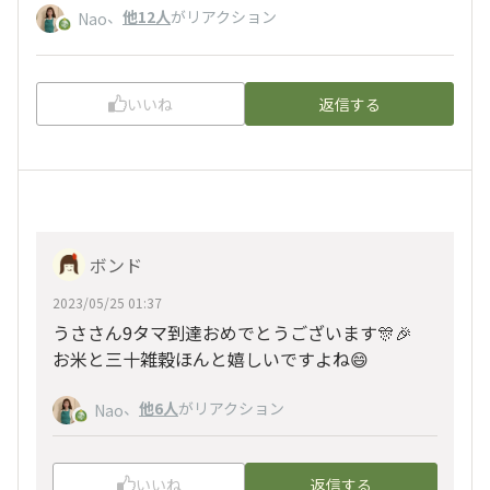
、
他12人
がリアクション
Nao
いいね
返信する
ボンド
2023/05/25 01:37
うささん9タマ到達おめでとうございます🎊🎉
お米と三十雑穀ほんと嬉しいですよね😄
、
他6人
がリアクション
Nao
いいね
返信する