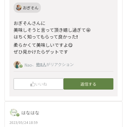
おぎそん
おぎそんさんに
美味しそうと言って頂き嬉し過ぎて🤩
はちく知ってもらって良かった❗️
柔らかくて美味しいですよ😋
ぜひ見かけたらゲットです
、
他8人
がリアクション
Nao
いいね
返信する
はなはな
2023/05/24 18:59