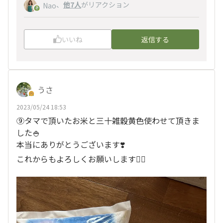
、
他7人
がリアクション
Nao
いいね
返信する
うさ
2023/05/24 18:53
⑨タマで頂いたお米と三十雑穀黄色使わせて頂きま
した🍚
本当にありがとうございます❣️
これからもよろしくお願いします🙇‍♀️