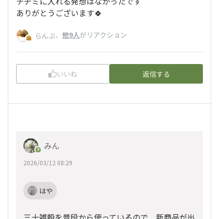
チヂミに入れる発想はなかったです
ありがとうございます🍀
、
他9人
がリアクション
らんぷ
いいね
返信する
みん
2026/03/12 08:29
はや
三十雑穀を普段から使っているので 新商品が出