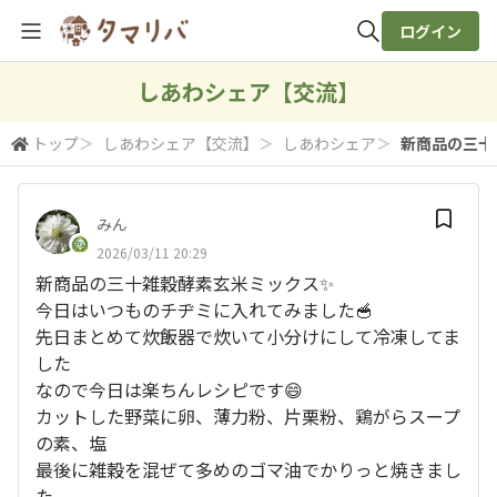
ログイン
全体検索
しあわシェア【交流】
トップ
＞
しあわシェア【交流】
＞
しあわシェア
＞
新商品の三十雑
検索
みん
2026/03/11 20:29
新商品の三十雑穀酵素玄米ミックス✨
今日はいつものチヂミに入れてみました🥣
先日まとめて炊飯器で炊いて小分けにして冷凍してま
した
なので今日は楽ちんレシピです😄
カットした野菜に卵、薄力粉、片栗粉、鶏がらスープ
の素、塩
最後に雑穀を混ぜて多めのゴマ油でかりっと焼きまし
た