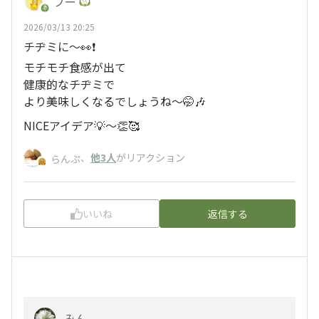
プー
2026/03/13 20:25
チヂミに〜👀❗️
モチモチ食感が出て
健康的なチヂミで
より美味しくなるでしょうね〜🤭🎶
NICEアイデア💡〜👏🥰
、
他3人
がリアクション
らんぷ
いいね
返信する
みん