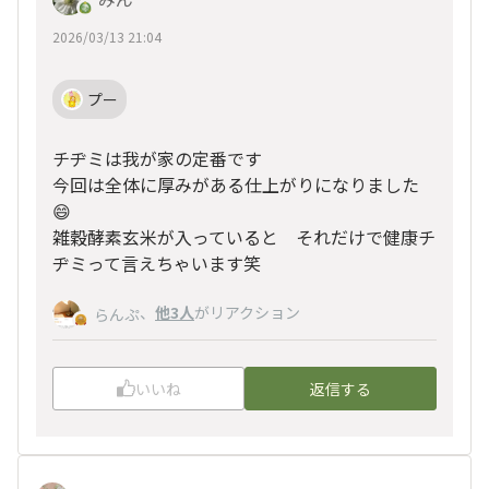
2026/03/13 21:04
プー
チヂミは我が家の定番です
今回は全体に厚みがある仕上がりになりました
😄
雑穀酵素玄米が入っていると それだけで健康チ
ヂミって言えちゃいます笑
、
他3人
がリアクション
らんぷ
いいね
返信する