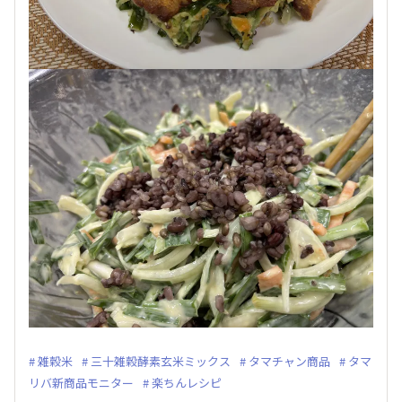
雑穀米
三十雑穀酵素玄米ミックス
タマチャン商品
タマ
リバ新商品モニター
楽ちんレシピ