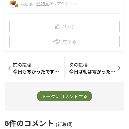
、
他25人
がリアクション
らんぷ
いいね
共有する
前の投稿
次の投稿
今日も寒かったですね。夕方、おさんぽ嫌いチワワのココたまとさんぽに行ってきました🐶💔 だいたい30分ぐらい歩くのですが、ココちゃん色々と病気をしてるので、大事をとって15分ぐらいに減らしました。 途中からは抱っこちゃんです。私の腕が痛いのでココちゃんは抱っこ服の中なのです。最近見つけたんですが、犬ポケットのついた服があるんですヨ。長袖パーカー犬入れるポケット付き～！買いました。自撮りができないので、ウチでクマ入れてこんな感じで撮ってみました。ホホホ🐻😁 万が一の為の落下防止のチェーンがついてます。これで両手が空くので楽チン便利でおさんぽできます。ココたまも嬉しそう🐶😃🎶 今日のタマチャン商品は、のりパリッチ。うどんやお好み焼き、焼きそば、ごはんにかけて食べてまーす。ﾊﾟﾘﾊﾟﾘﾊﾟﾘ😋🍴💕 そしてワンちゃん画像は、過去に私が一人暮らしを始めて、初任給のほぼ全部をかけて、飼ったヨークシャーテリアのとまとちゃんです。体重２㎏の極小ヨーキーです。給料ほぼ全部で支払ったので、貧しい食生活だったのをよーく覚えています。でも、犬が居ればそれでイイのダーッ😁💕
今日は朝は寒かったけど昼は暖かい日 あの日は寒い日でした 忘れてはいけない3.11 14:46 黙祷を捧げました あれから15年…知らない世代が増えてきました 語り継いで後世を守らなくてはいけませんね ✳︎ ✳︎ ✳︎ ✳︎ ✳︎ ✳︎ ✳︎ ✳︎ ✳︎ ✳︎ ✳︎ ✳︎ ✳︎ ✳︎ ✳︎ ✳︎ ✳︎ ✳︎ ✳︎ ✳︎ ✳︎ 昨日仕事先でお花のプレゼントいただきました🌷 ちょっとした事があってお祝いしてくれました 何より気持ちが嬉しい😊 今まで作る側だったのでお花をプレゼントされるのは何年振りだろう♥️ （みんな私にあげると値段がわかるってプレゼントしてくれない😆） 帰って飾ろうと思ったら知らぬ間にクセで色分けしてました😂 我が家は春の香りがしています🌸🌼 少しずつFlower baseに挿しました✨ いちごが来たけどあまり甘くなくて💦 いちごソースにしてパンナコッタにのせることにしました🍓 アルロースでほんのり甘くしてカロリー気にせず食べられるようにしました！！ レモンの代わりにみらいのこうそレモン味いれました（色保持の為と甘くてもサッパリさせる為） パンナコッタはアーモンドミルクに 新発売の『こなゆきさくらコラーゲン』を入れてみました！ 味に影響のない味でほんのりピンクが可愛いです🌸 パンナコッタほんのり甘い味 ゼラチンで柔らかめにしました 🌱ミントは庭のハーブコーナーのです やっと新芽がたくさんでてきてくれました✨ 完全無農薬（放ったらかしって事ですが） なので安心安全なハーブです🌱 花束のお礼にプレゼントに持っていきます🍓 美意識強め女子たちなのできっとコラーゲンは喜びます✨ 柔らかめにできたのできっと喜んでくれるはず✨ 普通の日常にいつもより感謝した日でした🌱
トークにコメントする
6
件のコメント
(新着順)