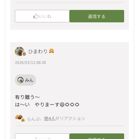
いいね
返信する
ひまわり
2026/03/12 08:28
みん
有り難う〜
は～い やりまーす😄🌻🌻🌻
、
他4人
がリアクション
らんぷ