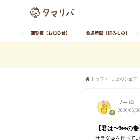
回覧板【お知らせ】
食通新聞【読みもの】
トップ
＞
しあわシェア
プー
2026/05/30
【君は〜❗️👀の
サラダ🥗を作っていた