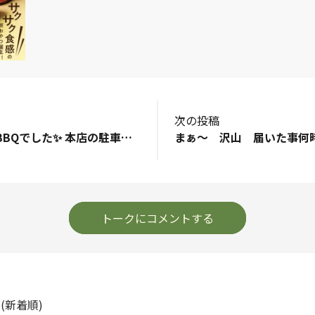
次の投稿
昨日は社員全員でBBQでした✨ 本店の駐車場で行ったのですが、総勢150名前後の人数で、お肉を焼いたり、マグロの解体ショーがあったり、花火をしたりしました〜🍖 来週には、台風がきそうで すっかり暑いので一足先に夏を感じました☀️ 普段はあまり話すことがない他部署のメンバーや、育休産休をとっているメンバー、アルバイト生や、スタッフのお子さんたちも連れてたくさん集まりました✨ いろんな方と話ができてとってもいい夜だったな〜
トークにコメントする
ト
(新着順)