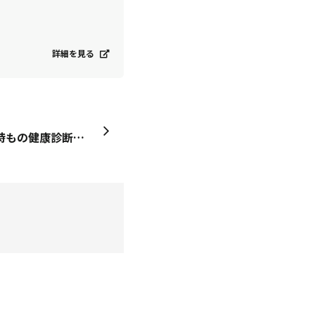
詳細を見る
まぁ〜 沢山 届いた事何時もの健康診断、胃がんそれに物忘れ検診有りますね😱皆さんの所にも 届きましたか❓ひまわりは 毎年 10月に行くので まだまだ先です❖本日の常備菜 煮干しと昆布煮出汁の煮干しと昆布を醤油味で煮るだけ ❖チョップドサラダ&amp;カリカリクルトン長い名前ですが 皆カットして混ぜ 塩 胡椒 オリーブ🫒オイルの味付けだけ食パンもトーストして カット●材料…アボカド🥑 きゅうり🥒 ミニトマト🍅 食パン🍞／煮干し 昆布／玉ねぎ酢●調味料…塩 胡椒 オリーブ🫒オイル●飲物…ごぼう茶 今朝はFeをしっかり飲みました&nbsp; &nbsp; &nbsp; &nbsp; &nbsp; &nbsp; &nbsp; &nbsp; &nbsp; &nbsp; &nbsp; &nbsp; &nbsp; &nbsp; &nbsp; &nbsp; &nbsp; &nbsp; &nbsp; 🌻