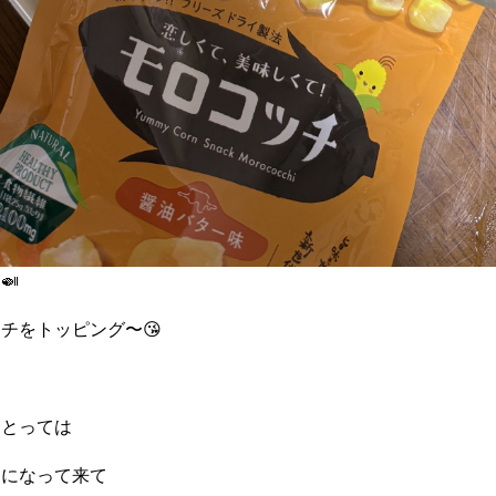
🍛
チをトッピング〜😘
にとっては
ムになって来て