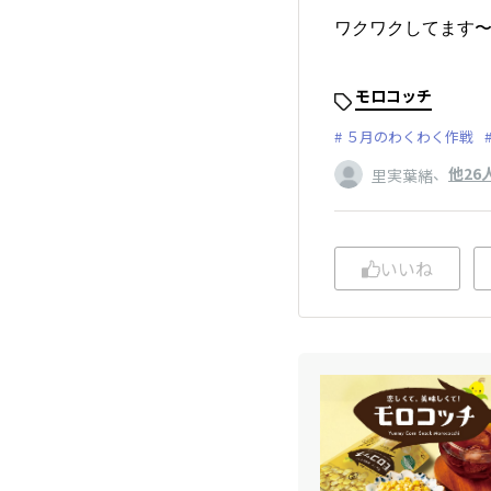
ワクワクしてます〜
モロコッチ
５月のわくわく作戦
、
他26
里実葉緒
いいね