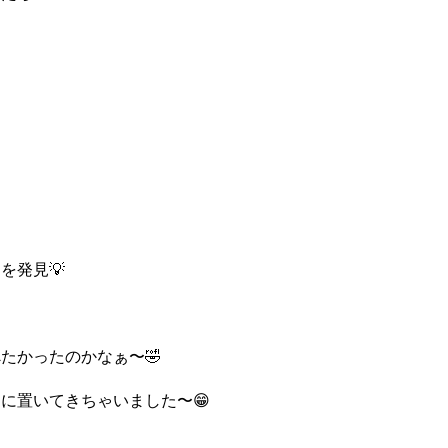
て
を発見💡
たかったのかなぁ〜🤣
に置いてきちゃいました〜😁