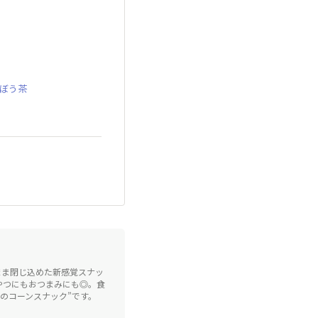
ぼう茶
まま閉じ込めた新感覚スナッ
やつにもおつまみにも◎。食
三のコーンスナック”です。