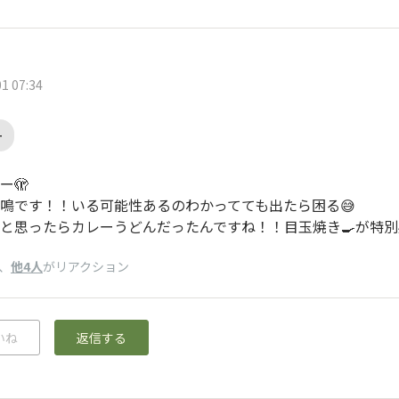
1 07:34
ー
ー🫣
鳴です！！いる可能性あるのわかってても出たら困る😅
と思ったらカレーうどんだったんですね！！目玉焼き🍳が特別
、
他4人
がリアクション
いね
返信する