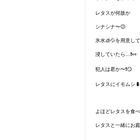
レタスが何故か
シナシナ〜😕
氷水🧊💦を用意し
浸していたら…❗️👀
犯人は君か〜❗️😏
レタスにイモムシ🐛
よほどレタスを食べ
レタスと一緒にお庭