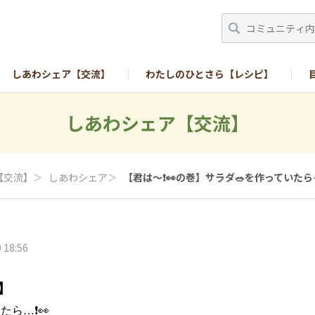
しあわシェア【交流】
わたしのひとさら【レシピ】
しあわシェア【交流】
【交流】
＞
しあわシェア
＞
【君は〜❗️👀の巻】サラダ🥗を作っていたら…
 18:56
巻】
ら…❗️👀