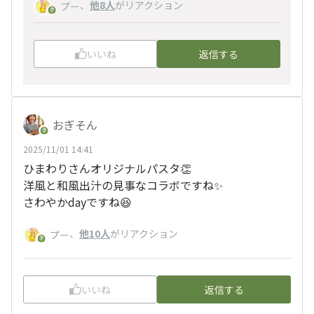
、
他8人
がリアクション
プー
いいね
返信する
おぎそん
2025/11/01 14:41
ひまわりさんオリジナルパスタ👏
洋風と和風出汁の見事なコラボですね✨
さわやかdayですね😆
、
他10人
がリアクション
プー
いいね
返信する