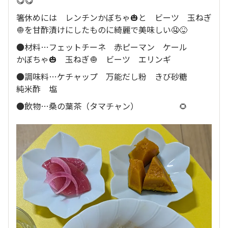
😋😋
箸休めには レンチンかぼちゃ🎃と ビーツ 玉ねぎ
🧅を甘酢漬けにしたものに綺麗で美味しい🤤😝
●材料…フェットチーネ 赤ピーマン ケール
かぼちゃ🎃 玉ねぎ🧅 ビーツ エリンギ
●調味料…ケチャップ 万能だし粉 きび砂糖
純米酢 塩
●飲物…桑の葉茶（タマチャン） 🌻