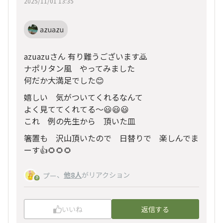
2025/11/01 13:35
azuazu
azuazuさん 有り難うございます🙇
ナポリタン風 やってみました
何だか大満足でした😊
嬉しい 気がついてくれるなんて
よく見ててくれてる〜😃😃😃
これ 例の先生から 頂いた皿
箸置も 沢山頂いたので 日替りで 楽しんでま
ーす👍🌻🌻🌻
、
他8人
がリアクション
プー
いいね
返信する