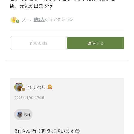
飯、元気が出ます💛
、
他9人
がリアクション
プー
いいね
返信する
ひまわり
2025/11/01 17:16
Bri
Briさん 有り難うございます😊