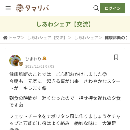
ログイン
全体検索
しあわシェア【交流】
トップ
＞
しあわシェア【交流】
＞
しあわシェア
＞
健康診断のこと
検索
ひまわり
2025/11/01 07:03
健康診断のことでは ご心配おかけしました😊
今朝も 元気に 起きる事が出来 さわやかなスター
トが キレます😃
朝食の時間が 遅くなったので 押せ押せ遅れの夕食
です👍
フェットチーネをナポリタン風に作りましょうケチャ
ップと万能だし粉はよく絡み 絶妙な味に 大満足