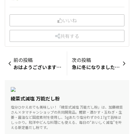
いいね
共有する
前の投稿
次の投稿
おはようございます😊今日から11月ですね💕︎ 過ごしやすい秋の気候からだんだん冬らしい寒さに変わってきました💦朝から体の内側から温めるために生姜湯を飲んでスタートします!! 昨日は祖父から貰ったしらすと生ワカメを蒸籠蒸しにしてみました！しらすはふわふわ、わかめはコリコリ感が消えていなくてとっても美味しかったです！ いつもは手軽に使える乾燥ワカメを使っていますが生わかめとの食感の違いに驚きです😳 もうひとつは豚肉のキャベツ蒸しです！ 今回は豚肉の上にキャベツを乗せたので写真だけだとキャベツしか見えないですが下に豚肉隠れてます😁 三十雑穀薬膳スープと豆乳、ごまを合わせた胡麻味噌ダレでいただきました！ キャベツやお肉との相性抜群で美味しかったです😋 今日明日とバイトが続き三連休最終日は推しが主演のコントライブに行ってきます！ 最終日にご褒美が待ってるので今日のバイトも頑張れます💪 では、また(o・・o)/~
急に冬になりましたね こめかみが手に入ったのでカレースープにしました 大根人参🥕じゃがいも🥔こめかみ 水から煮る あくはすくい取る みらいのしょうが なないろカレー しいたけ粉末 極上スパイス喜 調味料は全部タマチャンショップですね 焼かぼちゃ🎃のマリネ かぼちゃはチン オリーブオイルで焼く りんご酢とオリーブオイルを混ぜて そこに焼いたかぼちゃをいれる ピクルス○カブと赤ピーマン 寒くなったのでお風呂にしっかり入って スパイスをきかせた 温かいものを食べて体の中から温まりましょうね🐷🩷
綾菜式減塩 万能だし粉
塩分ひかえめでも美味しい！「綾菜式減塩 万能だし粉」は、加藤綾菜
さん×タマチャンショップの共同開発品。鰹節・酒かす・玉ねぎ・生
姜・醤油など国産素材を使用し、5gあたり塩分わずか0.17gで旨味は
しっかり。和洋中どんな料理にも使える、毎日の“おいしく減塩”を叶
える新定番だし粉です。