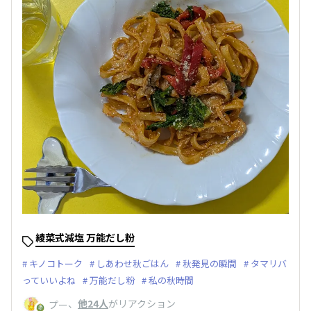
綾菜式減塩 万能だし粉
キノコトーク
しあわせ秋ごはん
秋発見の瞬間
タマリバ
っていいよね
万能だし粉
私の秋時間
、
他24人
がリアクション
プー