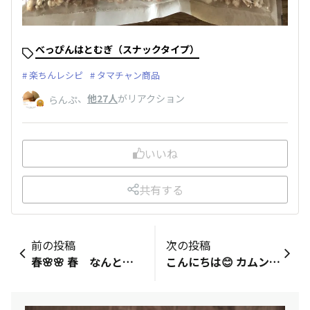
べっぴんはとむぎ（スナックタイプ）
楽ちんレシピ
タマチャン商品
、
他27人
がリアクション
らんぷ
いいね
共有する
前の投稿
次の投稿
春🌸🌸 春 なんとなく 気だるい この季節 簡単で 身体に優しい 安価で出来る3品を 紹介します😊 1．新玉ねぎ 付け合わせ 弁当にも リメイクにも なります カットして フライパンへ新玉ねぎを入れて 水を少なめ 調味料を入れ 最後に鷹の爪をいれるだけ 種は出してね😳 💮血液サラサラ 血圧改善 便秘 2．ヨーグルトと切り干し大根 好きなプレーンヨーグルトの中に 洗って絞りカットした切り干し大根をいれるだけです 1日漬ければ 食べられます 💮腸を綺麗に まるで ブラシの役目 翌朝 ビックリ🫨 3．納豆麹 キムチ オリーブオイル合わせ もし面倒なら 納豆でも 大丈夫です 只 合わせて食べるだけです 💮若がえり 燃えやすい身体に 大腸まで届く 最 翌朝 ビックリ🫨ビックリ👀 ●材料…新玉ねぎ 鷹の爪／ヨーグルト 切り干し大根／納豆 麹 キムチ オリーブオイル ●調味料…水 きび砂糖 醤油 本味醂 たまねぎスープ 🌻
こんにちは😊 カムンベイビー密かに食べてました 笑 食感は、確かに何とも違いますね 遠い昔は かったいせんべいとか もらう機会あったりしましたが 最近食べる機会もなく、、、 噛むことは集中力も出るし ちょいちょい注文しようかな