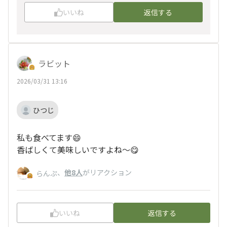
いいね
返信する
ラビット
2026/03/31 13:16
ひつじ
私も食べてます😄
香ばしくて美味しいですよね～😋
、
他8人
がリアクション
らんぷ
いいね
返信する