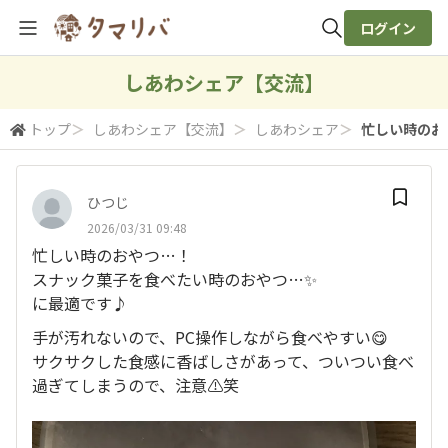
ログイン
全体検索
しあわシェア【交流】
トップ
＞
しあわシェア【交流】
＞
しあわシェア
＞
忙しい時のおや
検索
ひつじ
2026/03/31 09:48
忙しい時のおやつ…！
スナック菓子を食べたい時のおやつ…✨
に最適です♪
手が汚れないので、PC操作しながら食べやすい😋
サクサクした食感に香ばしさがあって、ついつい食べ
過ぎてしまうので、注意⚠️笑