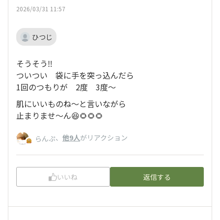
2026/03/31 11:57
ひつじ
そうそう‼️
ついつい 袋に手を突っ込んだら
1回のつもりが 2度 3度〜
肌にいいものね〜と言いながら
止まりませ〜ん😆🌻🌻🌻
、
他9人
がリアクション
らんぷ
いいね
返信する