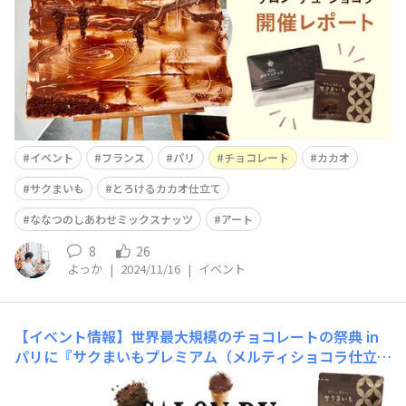
日告知していました、フランス・パリで開催された世界最
大級のチョコレートの祭典「サロン・デュ・ショコラ」
に、タマチャンショップと霧島酒造株式会社が共同開発し
た新商品「サクまいもプレミアム（メルティショコラ仕立
て）」が出品されました。国内
イベント
フランス
パリ
チョコレート
カカオ
サクまいも
とろけるカカオ仕立て
ななつのしあわせミックスナッツ
アート
8
26
よっか
|
2024/11/16
|
イベント
【イベント情報】世界最大規模のチョコレートの祭典 in
パリに『サクまいもプレミアム（メルティショコラ仕立
て）』が出品決定！
皆さん、こんにちは。タマチャンス
タッフのよっかです。 フランス・パリで毎年開催され