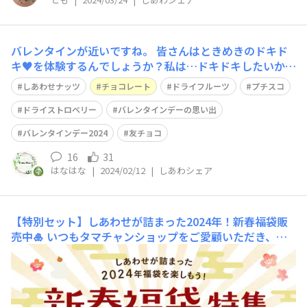
バレンタインが近いですね。 皆さんはときめきのドキド
キ♥️を体験するんでしょうか？私は…ドキドキしたいから
『友チョコ』とやらを作っておやつタイムしたいと思いま
しあわせナッツ
チョコレート
ドライフルーツ
プチスコ
す🤣 周りの若い女子に簡単なのしか作れないと言ったら
教えてくれました😆 🌿簡単✨パレット焼きチョコ🌿 ↑命
ドライストロベリー
バレンタインデーの思い出
名いまどき女子👱‍♀️ とても簡単
バレンタインデー2024
友チョコ
16
31
はなはな
|
2024/02/12
|
しあわシェア
【特別セット】しあわせが詰まった2024年！新春福袋販
売中🎍
いつもタマチャンショップをご愛顧いただき、あ
りがとうございます♪スタッフのせごどんです。12月も気
づけば後半に入り、年末まで残りわずかとなりましたね💦
つい先日タマフェスが終わった気分で、なんだかソワソワ
してしまう今日この頃です。みなさんはお正月に「福袋」