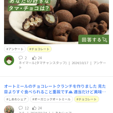
ルです。朝晩の冷え込みが増して、だんだんと秋らしい季
節になってきましたね🍂皆さん、体調の変化などはござい
ませんでしょうか。季節の変わり目で朝晩の冷
アンケート
チョコレート
2
24
ネイマール(タマチャンスタッフ)
|
2024/10/17
|
アンケー
ト
オートミールのチョコレートクランチを作りました 見た
目よりすぐ食べられること重視です🙏 適当だけど美味し
いやつです☺️ 溶かしたチョコレートに オートミール、ア
しあわシェア
オーガニックオートミール
チョコレート
ーモンド、レーズン、シリアルの底にのこったやつを混ぜ
て ジッパー袋で板状に固めてラフに割って食べました
12
24
とも
|
2024/03/24
|
しあわシェア