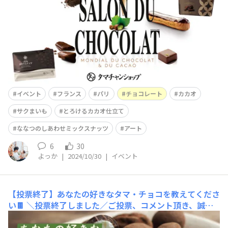
る、世界最大規模のチョコレートの祭典「サロン・デュ・
ショコラ」。なんとこの度今月発売し既に大人気となって
いる霧島酒造株式会社との共同開発商品「サクまいもプレ
ミアム（メルティショコラ仕立て）」が出品されることに
イベント
フランス
パリ
チョコレート
カカオ
サクまいも
とろけるカカオ仕立て
ななつのしあわせミックスナッツ
アート
6
30
よっか
|
2024/10/30
|
イベント
【投票終了】あなたの好きなタマ・チョコを教えてくださ
い🍫
＼投票終了しました／ご投票、コメント頂き、誠に
ありがとうございました🙇‍♂️スクロールしてぜひ結果をチ
ェックしてみて下さい♪こんにちは！スタッフのネイマー