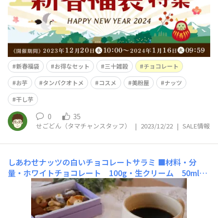
を購入されますか？自分は妻と大好きな「ちいかわ
新春福袋
お得なセット
三十雑穀
チョコレート
お芋
タンパクオトメ
コスメ
美粉屋
ナッツ
干し芋
0
35
せごどん（タマチャンスタッフ）
|
2023/12/22
|
SALE情報
しあわせナッツの白いチョコレートサラミ
■材料・分
量・ホワイトチョコレート 100g・生クリーム 50ml・
しあわせナッツ、ビスケット、ドライフルーツ 合わせて
75g・ココナッツファイン 大さじ3■作り方 直径3セン
チの筒状1本分①ホワイトチョコレートと生クリームを湯
煎しながら混ぜてガナッシュにする②砕いたナッツ、ビス