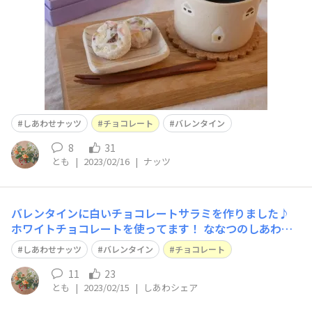
ケット、ドライフルー
しあわせナッツ
チョコレート
バレンタイン
8
31
とも
|
2023/02/16
|
ナッツ
バレンタインに白いチョコレートサラミを作りました♪
ホワイトチョコレートを使ってます！ ななつのしあわせ
ナッツ、ドライフルーツ、ビスケットなど好きなものを詰
しあわせナッツ
バレンタイン
チョコレート
め込みました ザクザク香ばしく食感の楽しいおやつが出
来ました☺️ ななつのしあわせナッツは 粒がきれいで味も
11
23
とも
|
2023/02/15
|
しあわシェア
濃く、品質のよさを感じてます♪ 特