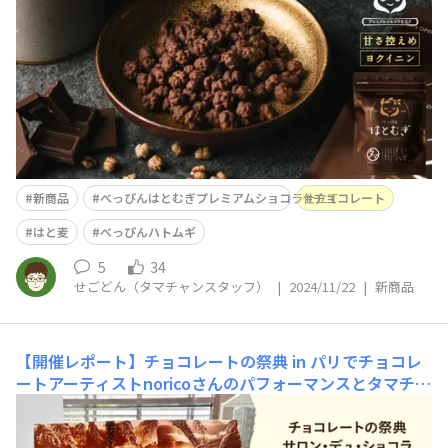
のせごどんです。なんとこの冬、タマチャンショップの大
人気商品「べっぴんハトムギ スナックタイプ」にプレミ
アムショコラ仕立てが冬季限定で登場しました🍫国産のは
とむぎをこだわりの濃厚ショコラで包み込んだ、贅沢にと
ろけるはとむぎチョコ
新商品
べっぴんはとむぎプレミアムショコラ仕立て
チョコレート
はと麦
べっぴんハトムギ
5
34
せごどん（タマチャンスタッフ）
|
2024/11/22
|
新商品
【開催レポート】チョコレートの祭典 in パリでチョコレ
ートアーティストnoricoさんのパフォーマンスとタマチャ
ンショップのチョコレートスイーツが人々を魅了！
皆さ
ん、こんにちは。タマチャンショップのよっかです。 先