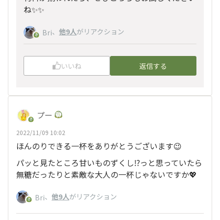
ね✨✨
、
他9人
がリアクション
Bri
いいね
返信する
プー
2022/11/09 10:02
ほんのりできる一杯をありがとうございます😉
パッと見たところ甘いものずくし⁉️っと思っていたら
無糖だったりと素敵な大人の一杯じゃないですか💖
、
他9人
がリアクション
Bri