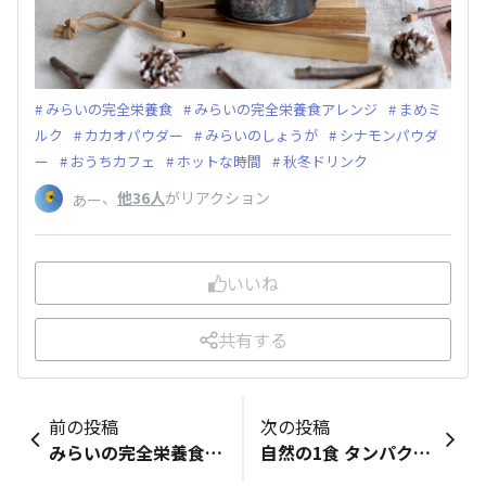
みらいの完全栄養食
みらいの完全栄養食アレンジ
まめミ
ルク
カカオパウダー
みらいのしょうが
シナモンパウダ
ー
おうちカフェ
ホットな時間
秋冬ドリンク
、
他36人
がリアクション
あー
いいね
共有する
前の投稿
次の投稿
みらいの完全栄養食アレンジスムージー
自然の1食 タンパクオトメ