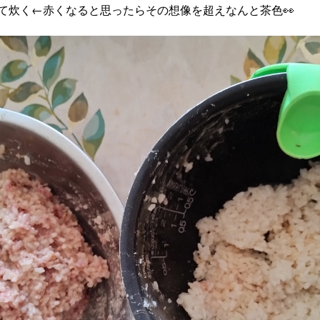
て炊く←赤くなると思ったらその想像を超えなんと茶色👀