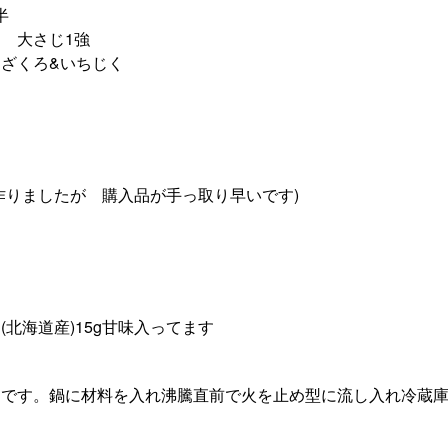
半
 大さじ1強
ざくろ&いちじく
作りましたが 購入品が手っ取り早いです)
北海道産)15g甘味入ってます
りです。鍋に材料を入れ沸騰直前で火を止め型に流し入れ冷蔵