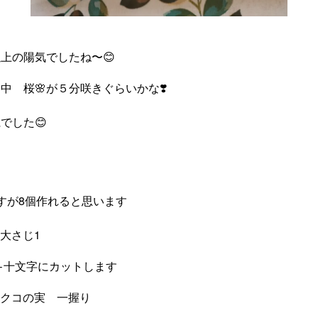
上の陽気でしたね〜😊
中 桜🌸が５分咲きぐらいかな❣️
でした😊
ですが8個作れると思います
大さじ1
←十文字にカットします
ドクコの実 一握り