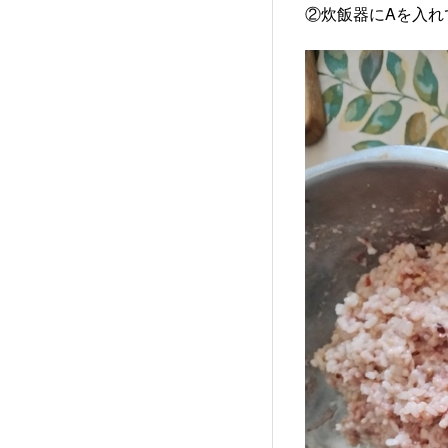
②炊飯器にAを入れ