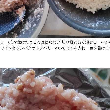
し (底が焦げたところは使わない)切り餅と良く混ぜる ←か
ワインとタンパクオトメベリー&いちじくを入れ 色を着けま