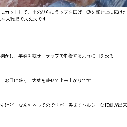
ズにカットして、手のひらにラップを広げ ③を載せ上に広げ
に←大雑把で大丈夫です
を剥がし、羊羹を載せ ラップで巾着するように口を絞る
て お皿に盛り 大葉を載せて出来上がりです
すけど なんちゃってのですが 美味くヘルシーな桜餅が出来