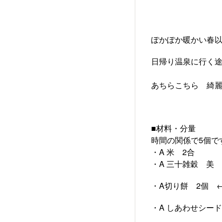
ぽかぽか暖かい春以
日帰り温泉に行く途
あちらこちら 綺麗
■材料・分量
時間の関係で5個
・A 米 2合
・A 三十雑穀 美 
・A切り餅 2個 
・A しあわせシー