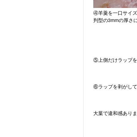
④羊羹を一口サイ
判型の3mmの厚さ
⑤上側だけラップ
⑥ラップを剥がし
大葉で違和感ありま