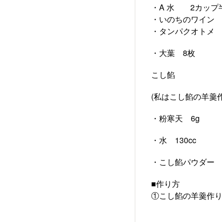
・A 水 2カップ
・いのちのワイン
・タンパクオトメ 
・大葉 8枚
こし餡
(私はこし餡の羊羹
・粉寒天 6g
・水 130cc
・こし餡パウダー (
■作り方
①こし餡の羊羹作