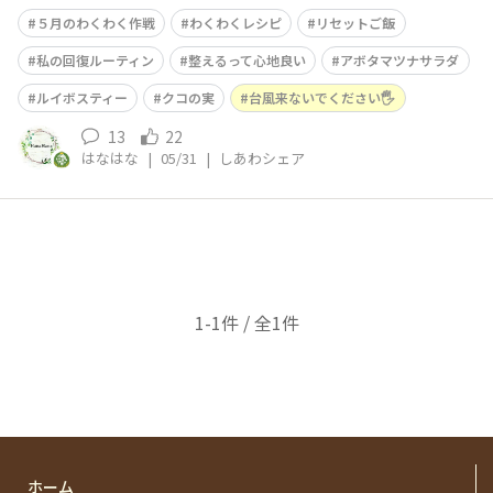
前の豪雨がありトラウマです💦車3台浸かり床下浸水しま
５月のわくわく作戦
わくわくレシピ
リセットご飯
した😱対策は抜かりなく！食料なども在庫チェックして
充電器なども見ました！皆様も注意してくださいね⚠️いろ
私の回復ルーティン
整えるって心地良い
アボタマツナサラダ
んな場所に影響ありませんように🙏しかし今
ルイボスティー
クコの実
台風来ないでください🖐️
13
22
はなはな
|
05/31
|
しあわシェア
1-1件 / 全1件
ホーム