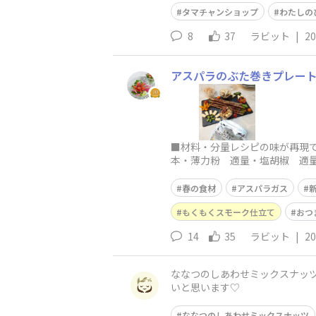
タマチャンショップ
わたしの
8
37
ラビット
|
20
アスパラのぶた巻きプレー
■材料・分量レシピの味が再現で
本・薄力粉 適量・塩胡椒 適
るよう、下ごしらえの方法や調
春の食材
アスパラガス
もくもくスモーク仕立て
おつ
14
35
ラビット
|
20
ななつのしあわせミックスナッツ
いと思います♡
ななつのしあわせミックスナッツ