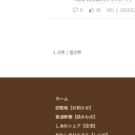
6
19
KEI
|
2022/1
1-3件 / 全3件
ホーム
回覧板【お知らせ】
食通新聞【読みもの】
しあわシェア【交流】
わたしのひとさら【レシピ】