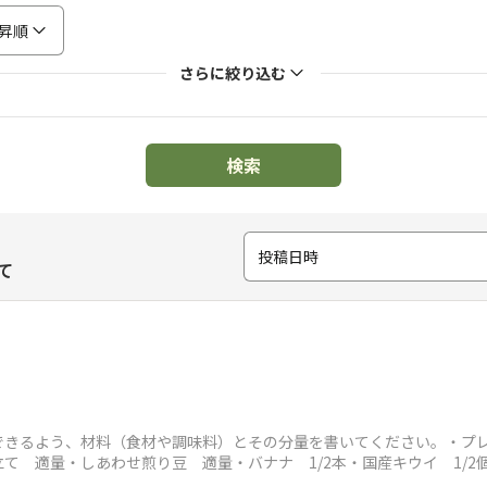
昇順
さらに絞り込む
検索
投稿日時
て
できるよう、材料（食材や調味料）とその分量を書いてください。・プ
て 適量・しあわせ煎り豆 適量・バナナ 1/2本・国産キウイ 1/2