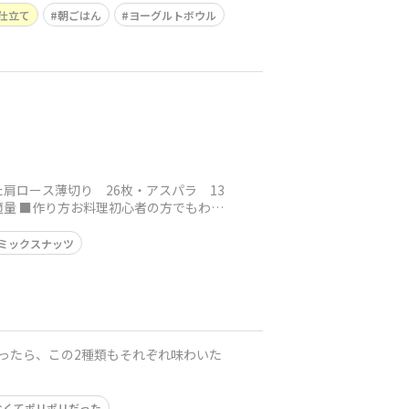
仕立て
朝ごはん
ヨーグルトボウル
肩ロース薄切り 26枚・アスパラ 13
量 ■作り方お料理初心者の方でもわか
ミックスナッツ
ったら、この2種類もそれぞれ味わいた
なくてポリポリだった