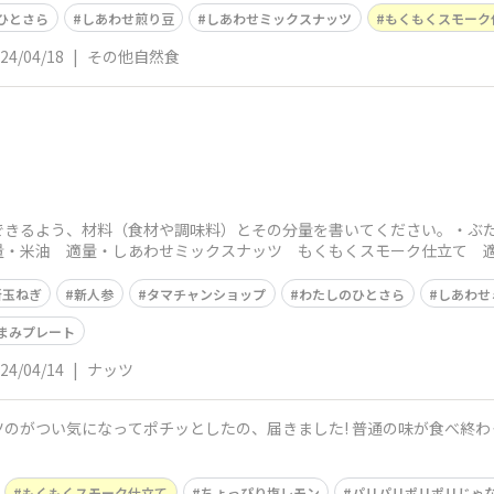
ひとさら
しあわせ煎り豆
しあわせミックスナッツ
もくもくスモーク
24/04/18
|
その他自然食
ト
きるよう、材料（食材や調味料）とその分量を書いてください。・ぶた
量・米油 適量・しあわせミックスナッツ もくもくスモーク仕立て 適
新玉ねぎ
新人参
タマチャンショップ
わたしのひとさら
しあわせ
まみプレート
24/04/14
|
ナッツ
のがつい気になってポチッとしたの、届きました! 普通の味が食べ終わ
もくもくスモーク仕立て
ちょっぴり塩レモン
パリパリポリポリじゃ