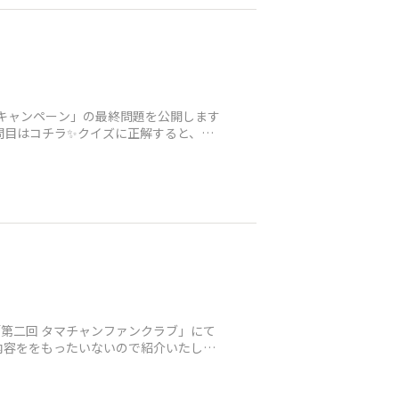
ズキャンペーン」の最終問題を公開します
問目はコチラ✨クイズに正解すると、抽
の「第二回 タマチャンファンクラブ」にて
内容ををもったいないので紹介いたしま