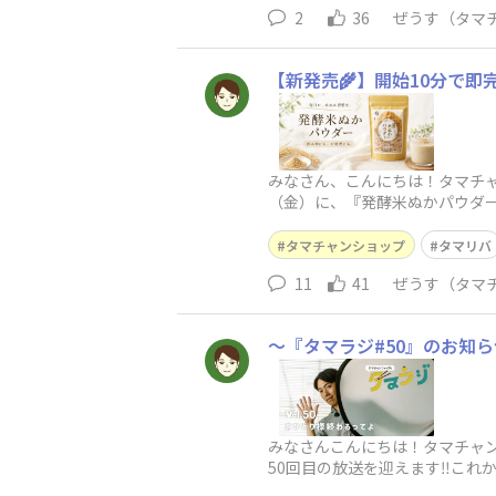
2
36
ぜうす（タマ
【新発売🌾】開始10分で
みなさん、こんにちは！タマチャン
（金）に、『発酵米ぬかパウダ
の商品。一体どんな商品なのか
タマチャンショップ
タマリバ
11
41
ぜうす（タマ
〜『タマラジ#50』のお知
みなさんこんにちは！タマチャンシ
50回目の放送を迎えます‼️こ
お願い申し上げます🙇✨そし