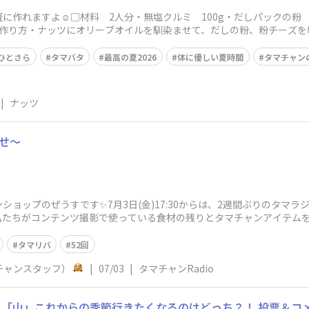
に作れますよ☺️□材料 2人分・無塩クルミ 100g・だしパックの粉 
作り方・ナッツにオリーブオイルを馴染ませて、だしの粉、粉チーズを絡
ひとさら
タマバタ
最高の夏2026
体に優しい夏時間
タマチャン
|
ナッツ
らせ〜
ョップのぜうすです✨7月3日(金)17:30からは、2週間ぶりのタマラ
私たちがコンテンツ撮影で使っている食材の残りとタマチャンアイテム
タマリバ
52回
チャンスタッフ）
|
07/03
|
タマチャンRadio
「山」これからの季節行きたくなるのはどっち？！ 投票＆コメ