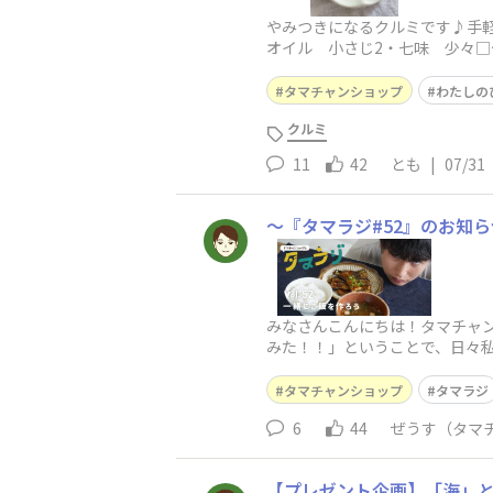
やみつきになるクルミです♪手軽
オイル 小さじ2・七味 少々□
分程度焼いて、仕上げに七味を
タマチャンショップ
わたしの
クルミ
11
42
とも
|
07/31
〜『タマラジ#52』のお知
みなさんこんにちは！タマチャンシ
みた！！」ということで、日々
画です🙆‍♂️撮影のボリュームが過
タマチャンショップ
タマラジ
6
44
ぜうす（タマ
【プレゼント企画】「海」と