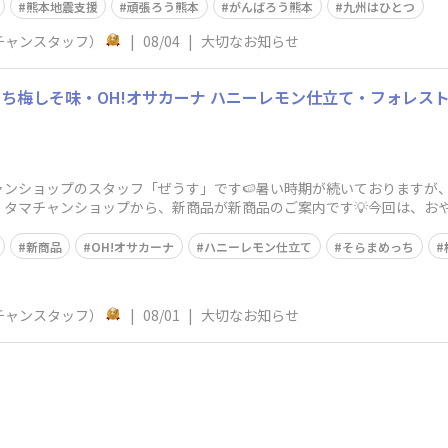
熊本地震支援
頑張ろう熊本
がんばろう熊本
九州はひとつ
チャンスタッフ）
|
08/04
|
大切なお知らせ
っち梅しそ味・OH!オサカーナ ハニーレモン仕立て・フォレス
ャンショップのスタッフ「ぜうす」です🍉暑い時期が続いておりますが
タマチャンショップから、新商品が新商品のご案内です💡今回は、お
新アイテム1商
新商品
OH!オサカーナ
ハニーレモン仕立て
そらまめっち
チャンスタッフ）
|
08/01
|
大切なお知らせ