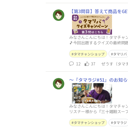
【第3問目】答えて商品をGE
みなさんこんにちは！タマチャン
🎵今回出題するクイズの最終問
選で15名さまに「タマチャンの
タマチャンショップ
タマリバ
12
37
ぜうす（タマ
〜『タマラジ#51』のお知
みなさんこんにちは！タマチャンシ
リスナー様から『三十雑穀スー
す！！そして、番組の最後には、
タマチャンショップ
タマラジ