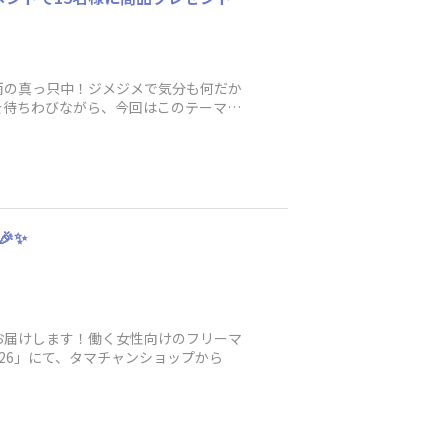
雨の真っ只中！ジメジメで気分も何だか
を待ちわびながら、今回はこのテーマで
🎉✨
お届けします！働く女性向けのフリーマ
OF 2026」にて、タマチャンショップから