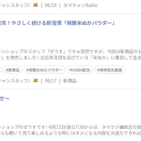
チャンスタッフ）
|
06/19
|
タマチャンRadio
即完売！やさしく続ける新習慣「発酵米ぬかパウダー」
ショップのスタッフ「ぜうす」です🍚突然ですが、今回は新商品のお知らせ
ー』を発売しました✨👏近年注目を浴びている「米ぬか」に着目して生
、気に
新商品
発酵米ぬかパウダー
GABA配合
植物性乳酸菌
チャンスタッフ）
|
06/17
|
新商品
らせ〜
ョップのぜうすです✨6月12日(金)17:30からは、タマラジ📻直近
れからも聴いて見て楽しめるような時にはタメになる内容をお送りできれ