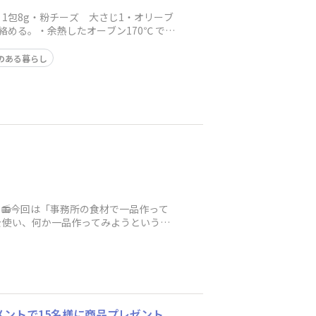
1包8g・粉チーズ 大さじ1・オリーブ
める。・余熱したオーブン170℃ で7
のある暮らし
ジ📻今回は「事務所の食材で一品作って
を使い、何か一品作ってみようという企
ントで15名様に商品プレゼント