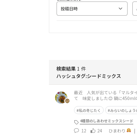
投稿日時
検索結果
1 件
ハッシュタグ:シードミックス
最近 人気が出ている「マルタイ ラーメン」を食べてみた🍜 スープと
て 味変しました😊 鍋に450mlの水を沸かし3分茹でる 野菜の下ごしらえとF&Fで買った お魚ソーセージ 何とリンが入ってないんです😱 リン
は骨にとって必
私の冬じたく
みらいのしょう
4種類のしあわせミックスシード
12
24
ひまわり
|