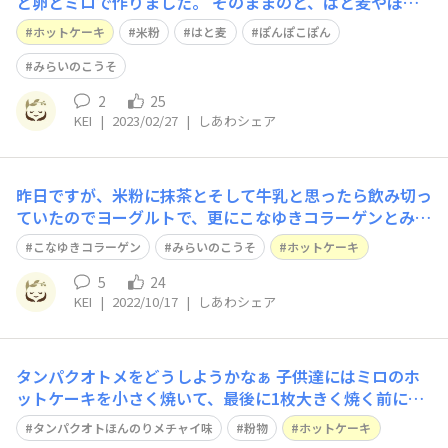
と卵とミロで作りました。 そのままのと、はと麦やぽん
ぽこぽんとドライフルーツミックスを入れたの、最後はみ
ホットケーキ
米粉
はと麦
ぽんぽこぽん
らいのこうそも投入しました。 具を入れたのは子供達に
は不評でしたが、美味しかったです!
みらいのこうそ
2
25
KEI
|
2023/02/27
|
しあわシェア
昨日ですが、米粉に抹茶とそして牛乳と思ったら飲み切っ
ていたのでヨーグルトで、更にこなゆきコラーゲンとみら
いのこうそを入れてホットケーキを作りました。 2回目を
こなゆきコラーゲン
みらいのこうそ
ホットケーキ
焼くときは生地に剥いた栗を混ぜてみました。 皆で美味
しく頂けました。
5
24
KEI
|
2022/10/17
|
しあわシェア
タンパクオトメをどうしようかなぁ 子供達にはミロのホ
ットケーキを小さく焼いて、最後に1枚大きく焼く前に、
タンパクオトメを混ぜました。これから粉物を使う時に、
タンパクオトほんのりメチャイ味
粉物
ホットケーキ
入れたいと思います。