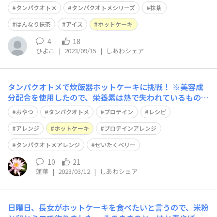
の液に、スプーンで3～4杯くらいいれたかな？もうすこ
タンパクオトメ
タンパクオトメシリーズ
抹茶
し、入れた方が美味しかったかも、！！加減が難しかった
です、。 ということで、食べる時に追いはんなり抹茶を
はんなり抹茶
アイス
ホットケーキ
して、抹茶のアイスを乗せて食べました
4
18
ひよこ
|
2023/09/15
|
しあわシェア
タンパクオトメで炊飯器ホットケーキに挑戦！ ※美容成
分配合を使用したので、栄養素は熱で失われているものも
ありますので参考にはならないかも 材料（3合炊き） ☆
おやつ
タンパクオトメ
プロテイン
レシピ
ホットケーキ ・タンパクオトメ 15g （今回はぜいたく
ベリー使用） ・ホットケーキミックス 150g ・牛乳 10
アレンジ
ホットケーキ
プロテインアレンジ
0ml ・卵 1個
タンパクオトメアレンジ
ぜいたくベリー
10
21
蓮華
|
2023/03/12
|
しあわシェア
日曜日、長女がホットケーキを食べたいと言うので、米粉