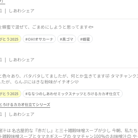
プ）
1
|
しあわシェア
と黒ゴマを蜂蜜で混ぜて、ごまめにしようと思ってます🐟️
がとう2025
OH!オサカーナ
黒ゴマ
蜂蜜
1
|
しあわシェア
たが、らんぷにはきな粉味がイチオシ🩷
がとう2025
ななつのしあわせミックスナッツとろけるカカオ仕立て
とろけるカカオ仕立てシリーズ
1
|
しあわシェア
とタマネギスープの タマチャン100%のお味噌汁😊 やっぱり タマチャン100%味噌汁は しあわ