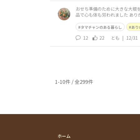
おせち準備のために大きな大根を買った
品で心も体も労われました あり
タマチャンのある暮らし
あり
12
22
とも
|
12/31
1-10件 / 全299件
ホーム