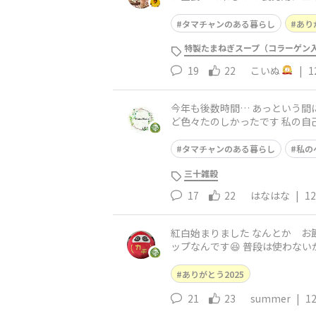
せ度が増々です😊
タマチャンのある暮らし
あり
特製たまねぎスープ（コラーゲン
19
22
こいぬ
|
1
今年も後数時間… あっという間
ど色々たのしかったです 私の自己満足な投稿に優しいコメントやいいね👍ありがとうございました これからも自己満にお付き合いください😂
さて我が家はいつもこの31日
タマチャンのある暮らし
私の
三十雑穀
17
22
はなはな
|
12
紅白始まりました なんとか お節料理完了して あとは 明日の朝仕上げるもの数点です 19人が集まるとなると 大変なのが お皿やお椀、コ
ップなんです😆 普段は使わないから
お持ち帰りお寿司 食べ盛りが
ありがとう2025
21
23
summer
|
12