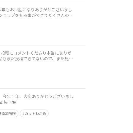
た🙇 来年も、どうぞ宜しくお願い致します🙇 皆さまの健やかな毎日と、楽しさいっぱいの日々を願って🙏 🐍→🐎
無添加味噌
カットわかめ