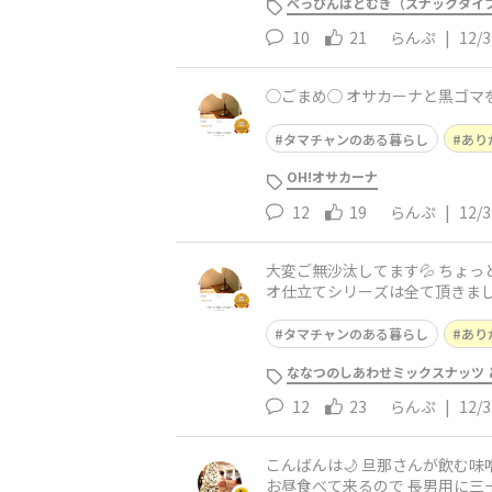
べっぴんはとむぎ（スナックタイ
10
21
らんぷ
|
12/3
◯ごまめ◯ オサカーナ
タマチャンのある暮らし
あり
OH!オサカーナ
12
19
らんぷ
|
12/3
大変ご無沙汰してます💦 ちょっと色々あり、バタバタしてましたが、何とか生きてます🤣 タマチャンクエストを思い出し、慌てて とろけるカカ
オ仕立てシリーズは全て頂きまし
タマチャンのある暮らし
あり
ななつのしあわせミックスナッツ 
12
23
らんぷ
|
12/3
こんばんは🌙 旦那さんが飲む味噌汁は 名古屋的な『赤だし』と三十雑穀味噌スープが少し 今朝、私たちは お墓参りと買い物に出かけ そのまま
お昼食べて来るので 長男用に三十雑穀味噌スープ