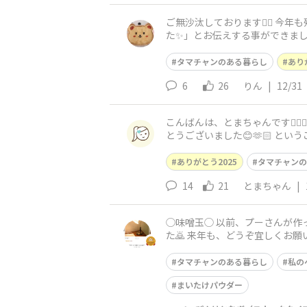
ご無沙汰しております🙇‍♀️ 今年も残すところあと1時間ですね☺️ 今日
た✨」とお伝えする事ができました😊 そして明日には仕事始めです😅笑 今年はご縁があり、タマチャンショップを知る事
マチャン商品と出会う事
タマチャンのある暮らし
あり
6
26
りん
|
12/31
こんばんは、とまちゃんです🙋🏻‍♀️ 今月タマリバに参加し始めたばかりでまだまだ不慣れではありますが、投稿にコメントくださり本当にあ
とうございました😊🫶🏻 ということで、
くださると嬉しいです☺︎✍️
ありがとう2025
タマチャンの
14
21
とまちゃん
|
◯味噌玉◯ 以前、プーさんが作ってらした味噌玉を、まいたけパウダーで作ろうと思ってます🎶 皆さま、今年１年、大変ありがとうございまし
タマチャンのある暮らし
私の
まいたけパウダー