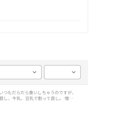
でいつもだらだら食いしちゃうのですが、
良し、牛乳、豆乳で割って良し。 憎す