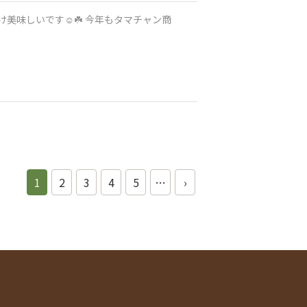
️ 今年もタマチャン商
1
2
3
4
5
…
›
】