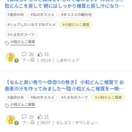
粒どんこを戻して 朝にはしっかり椎茸と戻し汁になりま
した😉 そんな中 皆さんの投稿を見ていたら やっぱり行き
食欲の秋
私のオススメ
オススメの観光地
たくなる〜😋 ってことで ほぼ無添加の プーのおすすめの
パン🍞屋さんに 行って来ました😁💕 店内も少し🤏狭く 端
シェアしたいおすすめグルメ
小粒どんこ椎茸
から端までパンで お客様
たまねぎスープ
小粒どんこ椎茸
20
21
プー
|
09/18
|
しあわシェア
【なんと良い香り〜😍😍‼️の巻き】 小粒どんこ椎茸で お
蕎麦の汁を作ってみました〜🥰 小粒どんこ椎茸を一晩お
水につけて戻し 一口サイズにカット🔪 戻し汁にたまねぎ
食欲の秋
私のオススメ
たまねぎスープ
小粒どんこ椎茸
スープ🧅を少し🤏濃い目に入れ 小粒どんこ椎茸も入れて
小粒どんこ椎茸
一煮だち🤭 冷蔵庫でしっかり冷やして 冷小粒どんこ椎茸
汁の完成👍 山芋やきゅう
15
21
プー
|
09/07
|
おしえて！タマレビュー