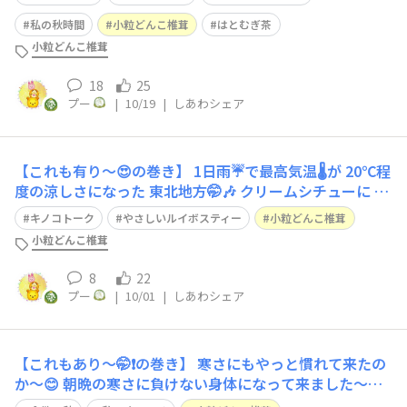
みたりと 楽しい1日になりました〜😍 そんな夕飯には 💫
肉豆腐🥩😋 小粒どんこも入れて 染み染みのお豆腐😍 どん
私の秋時間
小粒どんこ椎茸
はとむぎ茶
こ出汁も出てくれているんで
小粒どんこ椎茸
18
25
プー
|
10/19
|
しあわシェア
【これも有り〜😍の巻き】 1日雨☔で最高気温🌡️が 20℃程
度の涼しさになった 東北地方🤭🎶 クリームシチューに ど
んこ椎茸をドーン💥 これならどんこも迷子にならないで
キノコトーク
やさしいルイボスティー
小粒どんこ椎茸
しょう🤣 しいたけの香りと味で 和風クリームシチュー風
小粒どんこ椎茸
になってくれました〜😍🎶
8
22
プー
|
10/01
|
しあわシェア
【これもあり〜🤭❗️の巻き】 寒さにもやっと慣れて来たの
か〜😊 朝晩の寒さに負けない身体になって来ました〜😙
そんな身体の芯から温まるように 夕飯は カレー🍛にしま