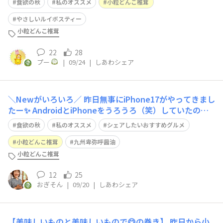
食欲の秋
私のオススメ
小粒どんこ椎茸
した〜😋 そのカレー🍛にも 小粒どんこ椎茸がたっぷり入
った 椎茸カレー🍛にしてみました🤤 どんこの出汁もしっ
やさしいルイボスティー
かり効いた 美味しいカレ
小粒どんこ椎茸
22
28
プー
|
09/24
|
しあわシェア
＼Newがいろいろ／ 昨日無事にiPhone17がやってきまし
たー✨ AndroidとiPhoneをうろうろ（笑）していたので i
Phone同士の機種変は初めてだったのですが データ転送
食欲の秋
私のオススメ
シェアしたいおすすめグルメ
がかんたん（ほぼ放っておくだけw） なのがマジであり
がたい😂 待受画面のアプリの配置も同じにしてくれるの
小粒どんこ椎茸
九州卑弥呼醤油
神✨
小粒どんこ椎茸
12
25
おぎそん
|
09/20
|
しあわシェア
【美味しいものと美味しいもので😋の巻き】 昨日から小