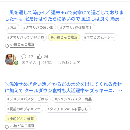
＼風を通して涼get／ 週末＋αで実家にて過ごしておりま
した〜☺️ 窓だけはやたらに多いので 風通しは良く 冷房O
FFで寝られる日もあったりと 同じ市内なのにこの違いは
涼活
タマリバの思い出
タマリバ祝3周年！
なに…😂笑 先日プレゼントでいただいた 小粒どんこ椎茸
を母におすそわけしたら 炊き込みご飯作ってくれました
タマリバっていいよね
小粒どんこ椎茸
母なるスムージー
♡ ご飯が炊き上が
小粒どんこ椎茸
12
24
おぎそん
|
08/31
|
しあわシェア
＼温冷せめぎ合い活／ からだの水分を出してくれる食材
に加えて クールダウン食材も大活躍中✨ ズッキーニ、も
やしが登場🎶 パプリカと小粒どんこ椎茸のうまみもぎゅ
ジメジメバスターごはん
ジメジメバスター商品
ぎゅっと😋 主な調味料はからだを温める黒酢😎 あっさり
味だし今食べてもアリだよね〜のノリで🎶 これらの食材
夏前のボディメンテ
タマチャンのある暮らし
の組み合わせにハマって なないろカ
小粒どんこ椎茸
小粒どんこ椎茸