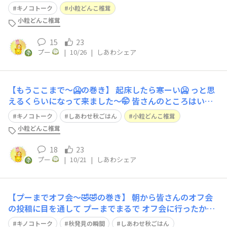
と…👀 何故か陣痛に耐えるプーの母が👀❗️ 赤ちゃん👶なん
キノコトーク
小粒どんこ椎茸
ているばすがないのに 何が何だか分からなく パニック🤯
小粒どんこ椎茸
になってしまったプー😳 って ところで早朝4:30にビック
リ🫨して目が覚めて
15
23
プー
|
10/26
|
しあわシェア
【もうここまで〜🥶の巻き】 起床したら寒ーい🥶 っと思
えるくらいになって来ました〜🤭 皆さんのところはいか
がですか〜⁉️ 10時になろうとしても 室内はこれしか気温
キノコトーク
しあわせ秋ごはん
小粒どんこ椎茸
が上がらず😅 もうスーパーではジャンバーやセーターの
小粒どんこ椎茸
世界になっていました〜😙 ので お昼ごはんには 味噌煮込
みうどんに どんこ🍄‍🟫
18
23
プー
|
10/21
|
しあわシェア
【プーまでオフ会〜🤣🤣の巻き】 朝から皆さんのオフ会
の投稿に目を通して プーまでまるで オフ会に行ったかの
ような楽しさになってきたり🥰 投稿写真🤳をジッークリ
キノコトーク
秋発見の瞬間
しあわせ秋ごはん