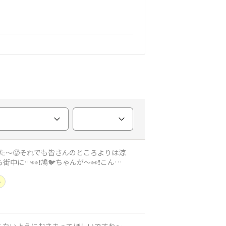
した〜🥵それでも皆さんのところよりは涼
に…👀❗️鳩🐦ちゃんが〜👀❗️こんな
ー