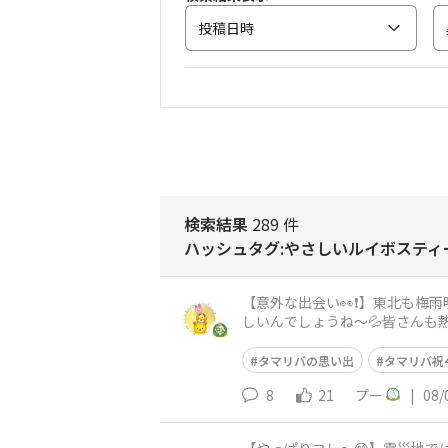
投稿日時
検索結果
289 件
ハッシュタグ:やさしいルイボスティ
【意外な出会い👀❗️】東北も
しいんでしょうね〜💦皆さんも熱中
街中に鳩🐦ちゃんっている
タマリバの思い出
タマリバ祝
8
21
プー
|
08/