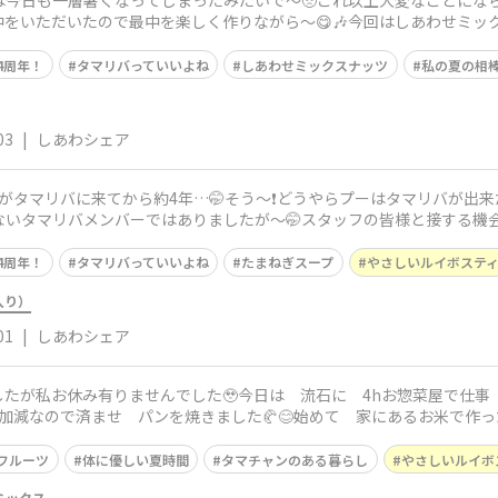
は今日も一層暑くなってしまったみたいで〜🥺これ以上大変なことにな
中をいただいたので最中を楽しく作りながら〜😋🎶今回はしあわせミッ
るような最中にし
4周年！
タマリバっていいよね
しあわせミックスナッツ
私の夏の相
03
|
しあわシェア
プーがタマリバに来てから約4年…🤭そう〜❗️どうやらプーはタマリバが
少ないタマリバメンバーではありましたが〜🤭スタッフの皆様と接する
オススメの
4周年！
タマリバっていいよね
たまねぎスープ
やさしいルイボステ
入り）
01
|
しあわシェア
したが私お休み有りませんでした🥹今日は 流石に 4hお惣菜屋で仕
い加減なので済ませ パンを焼きました🥐😊始めて 家にあるお米で作
きに 玄米米油
フルーツ
体に優しい夏時間
タマチャンのある暮らし
やさしいルイボ
ミックス