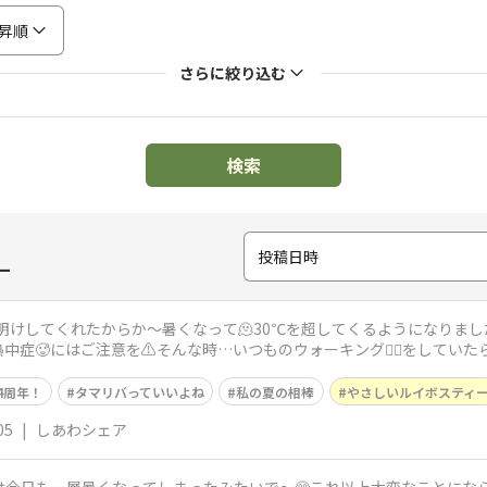
昇順
さらに絞り込む
検索
投稿日時
ー
梅雨明けしてくれたからか〜暑くなって🫠30℃を超してくるようになりま
症🥵にはご注意を⚠️そんな時…いつものウォーキング🚶‍♀️をしていたら街中
4周年！
タマリバっていいよね
私の夏の相棒
やさしいルイボスティ
05
|
しあわシェア