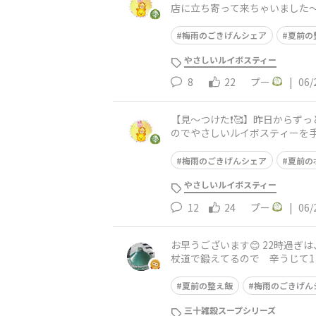
店に立ち寄って来ちゃいました〜
て来ちゃいました〜😍💕ど
梅雨のごきげんシェア
夏前の
やさしいルイボスティー
8
22
プー
|
06/
【見〜つけた❗️🥰】​昨日から
のでやさしいルイボスティーを手にウ
外な所にもいるものなん
梅雨のごきげんシェア
夏前の
やさしいルイボスティー
12
24
プー
|
06/
お早うございます😊 22時過
杖道で鍛えてるので 辛うじて1日を回
く 自分が嫌になりながらも 
夏前の整え飯
梅雨のごきげん
三十雑穀スープシリーズ