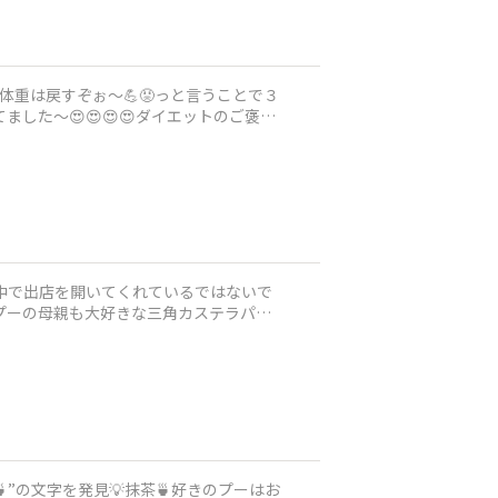
😭体重は戻すぞぉ〜💪😡っと言うことで３
ました〜😍😍😍😍ダイエットのご褒美
んが街中で出店を開いてくれているではないで
ーもプーの母親も大好きな三角カステラパン
🍵”の文字を発見💡抹茶🍵好きのプーはお