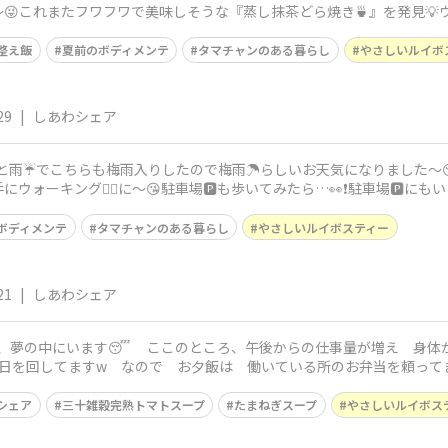
これまたフワフワで美味しそうな『蒸し抹茶どら焼き🍵』を発見💡ウォ
整え飯
夏前のボディメンテ
タマチャンのある暮らし
やさしいルイボ
29
|
しあわシェア
ずっと雨☔でこちらも梅雨入りしたので梅雨☂️らしいお天気になりました
ォーキング🚶‍♀️に〜😘駐車場🅿️も歩いてみたら…👀❗️駐車場🅿️に
ボディメンテ
タマチャンのある暮らし
やさしいルイボスティー
21
|
しあわシェア
ぎは、夢の中にいます😴 ここのところ、午後からの仕事量が増え 身
してますw なので お夕飯は 働いている所のお弁当を頼ってました！🍱 久々の夕飯
豆腐ハン
シェア
三十雑穀完熟トマトスープ
たまねぎスープ
やさしいルイボス