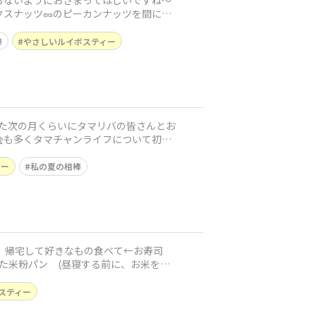
らないようにおさまってほしいですね〜
クスナッツ🥜のピーカンナッツを間に挟
棒
やさしいルイボスティー
出来た次の月くらいにタマリバの皆さんとお
機会も多くタマチャンライフについて初心
ィー
私の夏の相棒
事 帰宅して好きなもの食べて←お寿司
った米粉パン (昼寝する前に、お米を研
スティー