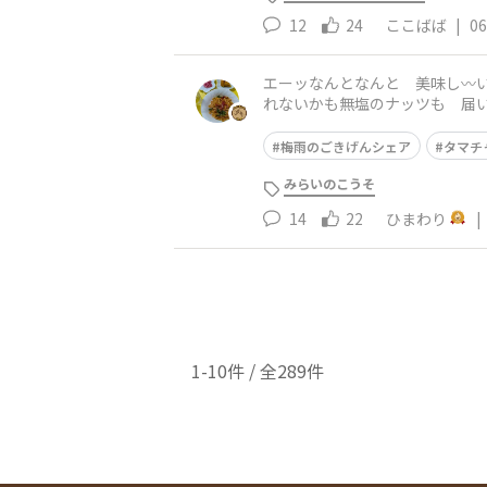
12
24
ここばば
|
06
エーッなんとなんと 美味し〰️
れないかも無塩のナッツも 届い
が 完全ではないのに 6000歩
梅雨のごきげんシェア
タマチ
みらいのこうそ
14
22
ひまわり
|
1-10件 / 全289件