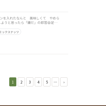
モンを入れたなんと 美味しくて やめら
ようと思ったら「嫌だ」の即答😆足
ミックスナッツ
1
2
3
4
5
…
›