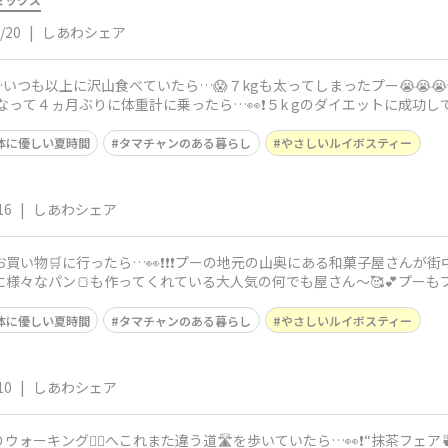
/20
|
しあわシェア
⛄️…いつも以上に沢山食べていたら…😱７kgも太ってしまったプー😭😭
なって４ヵ月ぶりに体重計に乗ったら…👀❗️５k gのダイエットに成功して
体に優しい夏時間
タマチャンのある暮らし
やさしいルイボスティー
16
|
しあわシェア
にお買い物🛒に行ったら…👀❗️❗️❗️プーの地元の山奥にある和菓子屋さ
のに様々なパン🍞も作ってくれている大人気の何でも屋さん〜🥰💕プ
た〜
体に優しい夏時間
タマチャンのある暮らし
やさしいルイボスティー
10
|
しあわシェア
ウォーキング🚶‍♀️へこれまた違う道🛣️を歩いていたら…👀❗️“抹茶フェア