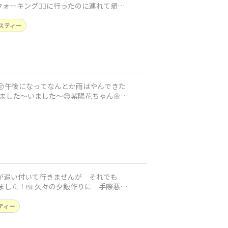
ーキング🚶‍♀️に行ったのに連れて帰っ
スティー
〜😚午後になってなんとか雨はやんできた
もいました〜いました〜😊紫陽花ちゃん🌼意
体が追い付いて行きませんが それでも
作りに 手際悪
ティー