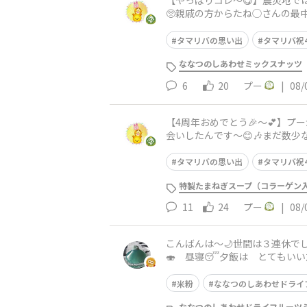
【やっぱりコレ〜😋】震災地で
🥺親戚の方からたね◯さんの最
んで食感が一層楽しく感じられ
タマリバの思い出
タマリバ祝
ななつのしあわせミックスナッツ
6
20
プー
|
08/
【4周年おめでとう🎉〜💕】
会いしたんです〜😊🎶まだ数
者🔰だったプーは様々な方から
タマリバの思い出
タマリバ祝
特製たまねぎスープ（コラーゲン
11
24
プー
|
08/
こんばんは〜🌙世間は３連休で
🍣 昼寝😴夕飯は とてもい
いて浸水の3時間を経て)焼くと
米粉
ななつのしあわせドライ
ななつのしあわせドライフルーツ