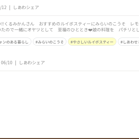
/12
|
しあわシェア
い‼️くるみかんさん おすすめのルイボスティー​にみらいのこうそ レ
たので一緒にオヤツとして 至福のひととき❤️娘の料理を パチリとし
 歩
ャンのある暮らし
みらいのこうそ
やさしいルイボスティー
しあわせ
06/10
|
しあわシェア