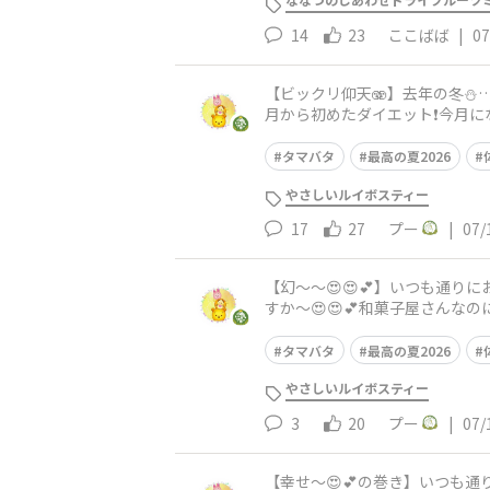
14
23
ここばば
|
07
​​【ビックリ仰天🫨】​去年の冬
月から初めたダイエット❗️今月に
にカフェ手作りのアールグ
タマバタ
最高の夏2026
やさしいルイボスティー
17
27
プー
|
07/
【幻〜〜😍😍💕】​いつも通り
すか〜😍😍💕和菓子屋さんな
🍞を連れて帰って来ちゃいまし
タマバタ
最高の夏2026
やさしいルイボスティー
3
20
プー
|
07/
【幸せ〜😍💕の巻き】いつも通り