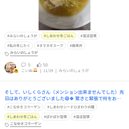
みらいのしょうが
しあわせ冬ごはん
温活習慣
私の冬じたく
タマネギスープ
簡単丼
みらいのしょうが
5
50
こいぬ
|
11/29
|
みらいのしょうが
そして、いしくらさん（メンション出来ませんでした）先
日はありがとうございました😄🍀 驚きと緊張で何をお話
ししたら良いのか分からず、ありがとうございます♪ばか
こなゆきコラーゲン
しあわせシードひまわりの種
り言ってたようで😅 まさか、スタッフの皆さんにまでお
会い出来るとは思っていなかったので、とても嬉しかった
しあわせ冬ごはん
ぽかぽか習慣
温活習慣
です💓 今日はやっと気持ちが落ち着いて
こなゆきコラーゲン