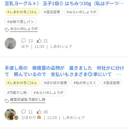
豆乳ヨーグルト） 玉子1個🥚 はちみつ30g（私はデーツシ
ロップ） ベーキングパウダー4g 油5g（私はオリーブオイ
しあわせ冬ごはん
温活習慣
みらいのしょうが
ル🫒） 混ぜて600w3分チン とってもモチモチでいい食感
です 豆乳ヨーグルトやブルーベリー🫐ジャムをかけて 頂
米粉で蒸しパン
きました ド
みらいのしょうが
13
21
はや
|
11/30
|
しあわシェア
手渡し用の 御歳暮の品物が 届きました 何社かに分け
て 頼んでいるので 支払いもさまざま🙄 家にいて バ
ーコードを読み取っての支払いをやってみた (オホ〜
しあわせ冬ごはん
ぽかぽか習慣
私の冬じたく
温活習慣
できたやん) 支出のメール📩も届いた 便利だわ〜😮 置い
てきぼりに ならないように 覚える事が いつぱあー
万能だし粉
みらいのしょうが
いだわ🥴 加藤さんのYouTu
綾菜式減塩 万能だし粉
11
30
ひまわり
|
11/30
|
しあわシェア