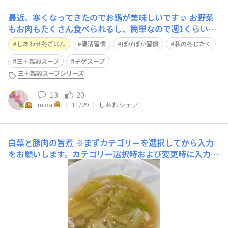
最近、寒くなってきたのでお鍋が美味しいです☺️ お野菜
もお肉もたくさん食べられるし、簡単なので週1くらいで
食べます🍲 我が家はシメまでしっかり食べるのですが、
しあわせ冬ごはん
温活習慣
ぽかぽか習慣
私の冬じたく
ずっと同じ味だと飽きちゃうこともしばしば…そんな時に
出会ったのが三十雑穀スープ✨️ 名前の通り、もちろんスー
三十雑穀スープ
チゲスープ
プでも美味しいのですが、今回は鍋の
三十雑穀スープシリーズ
13
20
mioa
|
11/29
|
しあわシェア
白菜と豚肉の旨煮
※まずカテゴリーを選択してから入力
をお願いします。カテゴリー選択時および変更時に入力内
容が消える場合がございます。 ■材料・分量・4人分・白
菜 1/8・豚肉 150g・オイスターソース 大さじ2・白
だし 大さじ2・みらいのしょうが 小さじ2・鶏ガラス
ープ 小さじ2 ・タマネギスープ 小さじ