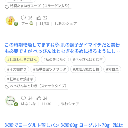
焼きチキンとごぼうサラダが
特製たまねぎスープ（コラーゲン入り）
16
22
プー
|
11/30
|
しあわシェア
この時期乾燥してますね💦 肌の調子がイマイチだと美粉
も必要ですが べっぴんはとむぎを多めに摂るようにして
ます！ タマチャンを知ってからすぐに注文して感動した
しあわせ冬ごはん
私の冬じたく
べっぴんはとむぎ
べっぴんはとむぎ✨ サプリよりいい！てなりました いつ
もスナックタイプなのでスープにはそのまま、野菜サラダ
イス棚作り
簡単白菜ツナサラダ
減塩万能だし粉
紫白菜
や和え物にはすりごまのように使う時は
紅はるか焼き芋
べっぴんはとむぎ（スナックタイプ）
34
24
はなはな
|
11/30
|
しあわシェア
米粉でヨーグルト蒸しパン 米粉60g ヨーグルト70g（私は