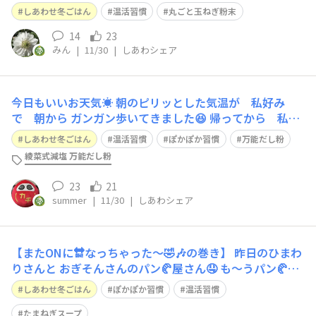
のメロンのデカさに思わず写真をパチリ📷😄 麺も汁も私
しあわせ冬ごはん
温活習慣
丸ごと玉ねぎ粉末
好みで美味しくいただきました😊 今日の夕飯にスープ餃
子を作りました 大判の皮に具が余らないよう多めに包ん
14
23
みん
|
11/30
|
しあわシェア
だら がま口のようになりました👛✨✨
今日もいいお天気☀️ 朝のピリッとした気温が 私好み
で 朝から ガンガン歩いてきました😆 帰ってから 私は
少し大掃除もどきをしながら 主人にはしっかりやっても
しあわせ冬ごはん
温活習慣
ぽかぽか習慣
万能だし粉
らい（←私は現場監督で）ながら 発酵生姜仕込んだり出
綾菜式減塩 万能だし粉
汁麹仕込んだりしてました 🌺チゲ鍋 チゲ鍋です スープか
らしっかり作ります ポイント
23
21
summer
|
11/30
|
しあわシェア
【またONに🔛なっちゃった〜🤣🎶の巻き】 昨日のひまわ
りさんと おぎそんさんのパン🥐屋さん🤤 も〜うパン🥐好
きが目にしたら ヨダレがタラ〜ン🤤 って感じでジッとし
しあわせ冬ごはん
ぽかぽか習慣
温活習慣
ていられなくて😜 プーもお気に入りのパン🍞屋さんに 行
って来ちゃいました〜🤭🎶 今日は 💫鳥ごぼうパン🍞 照り
たまねぎスープ