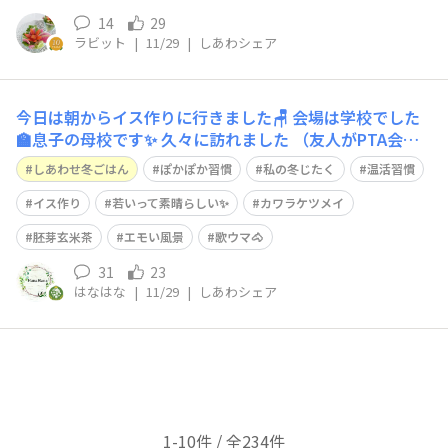
14
29
ラビット
|
11/29
|
しあわシェア
今日は朝からイス作りに行きました🪑 会場は学校でした
🏫息子の母校です✨ 久々に訪れました （友人がPTA会長
で私がPTA副会長してたというかなりお笑いのPTAの年
しあわせ冬ごはん
ぽかぽか習慣
私の冬じたく
温活習慣
😆） 知っている先生もいて私も懐かしい気分になりまし
た 息子が会いたくないかな？と思って当時いた先生のコ
イス作り
若いって素晴らしい✨
カワラケツメイ
メント動画と校舎を撮って編集して
胚芽玄米茶
エモい風景
歌ウマ🐴
31
23
はなはな
|
11/29
|
しあわシェア
1-10件 / 全234件