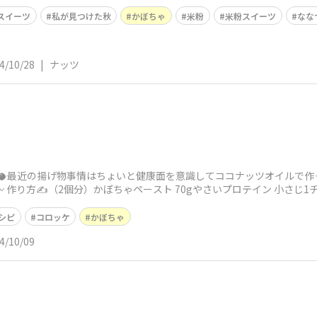
した🙌🏻お
スイーツ
私が見つけた秋
かぼちゃ
米粉
米粉スイーツ
なな
4/10/28
|
ナッツ
🥥最近の揚げ物事情はちょいと健康面を意識してココナッツオイルで作
！ 〰️ 作り方✍️（2個分）かぼちゃペースト 70gやさいプロテイン 小さじ1
レシピ
コロッケ
かぼちゃ
4/10/09