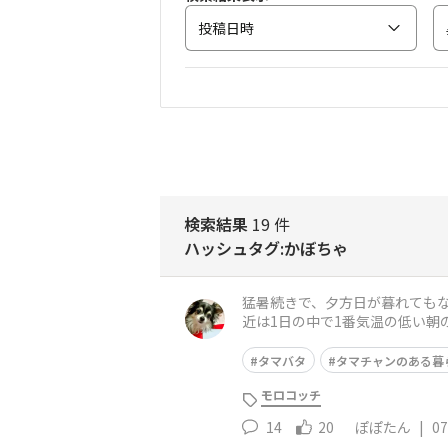
投稿日時
検索結果
19 件
ハッシュタグ:かぼちゃ
猛暑続きで、夕方日が暮れてもな
近は1日の中で1番気温の低い朝
に濡らしてギューッと絞ってか
タマバタ
タマチャンのある暮
モロコッチ
14
20
ぽぽたん
|
07