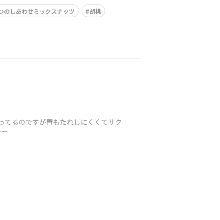
つのしあわせミックスナッツ
胡桃
ってるのですが胃もたれしにくくて︎サク
チー