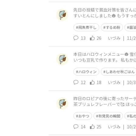
先日の投稿で貧血対策を皆さんに教えていただ
すいとんにしました🎃 もうす
どんを煮込んだちゃんぽん風で
飛魚煮干し
するめ粉
醤
13
26
いづみ
|
11/2
本日はハロウィンメニュー🎃 雪化粧のシチューと猫風ロールパンで少しでもハロウィンの雰囲気を( ΦωΦ ) シチューは母がお腹を壊さないよう
いつも豆乳で作ります。 私もかぼ
不器用なのでこのくら
ハロウィン
しあわせ秋ごはん
12
18
いづみ
|
10/3
昨日のロピアの後に寄ったサーティワンとスタバのおやつ達です🧀
茶ブリュレフレーバーで🥰 ほっこりした
ンカスタムにして貰いパンプキ
おやつ
秋発見の瞬間
私
14
25
いづみ
|
10/2