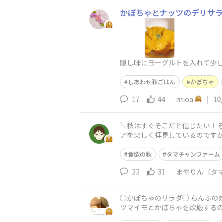
かぼちゃとナッツのデリサラ
隠し味にヨーグルトを入れて少し
しあわせ秋ごはん
かぼちゃ
17
44
mioa
|
10
＼秋はすぐそこだと信じたい！そんな日の夜ご飯🍽／ こんにちは☀ タマチャンショッ
アを楽しく拝見しているのですが、 今回は私から皆
って タマチャンファームで採
食欲の秋
タマチャンファーム
22
31
まやりん（タ
○かぼちゃのサラダ○ らんぷの炊飯器シリーズ 今回は、おぎそんさんの真似をして、かぼちゃとサツマイモのサラダを作ろうと思いました🍠 サ
ツマイモとかぼちゃを炊飯する
太」 始めてのサツマイモにわく