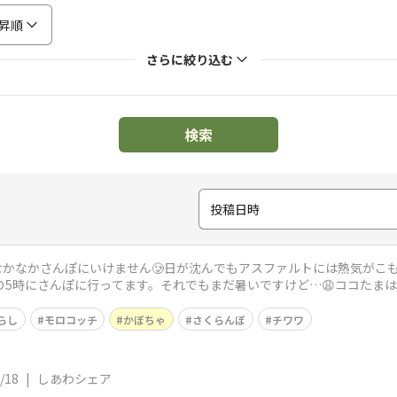
昇順
さらに絞り込む
検索
投稿日時
かなかさんぽにいけません🥲日が沈んでもアスファルトには熱気がこも
の5時にさんぽに行ってます。それでもまだ暑いですけど…😩ココたま
ら着せます。
らし
モロコッチ
かぼちゃ
さくらんぼ
チワワ
/18
|
しあわシェア