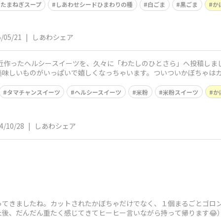
たまねぎスープ
しあわせシードひまわりの種
白ごま
黒ごま
か
/05/21
|
しあわシェア
美味しいものがいっぱいで嬉しくなっちゃいます。ついついかぼちゃは
り道ずっし
タマチャンスイーツ
ヘルシースイーツ
米粉
米粉スイーツ
か
4/10/28
|
しあわシェア
やってきましたね。カットされたかぼちゃだけでなく、１個まるごとゴロ
た後、だんだん重たく感じてきてヒーヒー言いながら持って帰ります😂