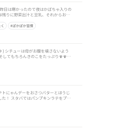
夜は残りに野菜出汁と豆乳、それからおう
たく
ぽかぽか習慣
してもちろんきのこをたっぷり🍄🍄🍄
テをプリ