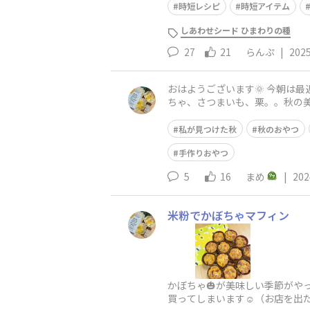
時短レシピ
時短アイテム
しあわせシード ひまわりの種
27
21
らんぷ
|
2025
おはようございます🌞 今朝は最近作ったヘルシースイーツを、久々に「わたしのひとさら」へ投稿しました🍽 スーパーへ買い物に行くと、かぼ
ちゃ、さつまいも、栗。。秋の
くてカゴに入れるのですが、帰
私が見つけた秋
秋のおやつ
手作りおやつ
5
16
まめ
|
202
米粉でかぼちゃマフィン
かぼちゃ🎃が美味しい季節が
買ってしまいます☺️（お店を出