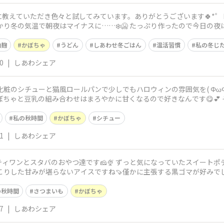
き色々と試してみています。ありがとうございます🍀*゜ 昨日は寒かったので夜はかぼちゃ入りの
っかり冬の気温で朝夜はマイナスに……❄️🥶 たっぷり作ったので今日の
す
油麹
かぼちゃ
うどん
しあわせ冬ごはん
温活習慣
私の冬じ
0
|
しあわシェア
ちゃと豆乳の組み合わせはまろやかに甘くなるので好きなんです😋💕 そ
私の秋時間
かぼちゃ
シチュー
1
|
しあわシェア
🍨 ずっと気になっていたスイートポテトにゃんデーをおさつバターとほうじ
甘みが堪らないアイスですね🍠僅かに主張する黒ゴマが好みでした！ スタバではパンプキンラ
ン
の秋時間
さつまいも
かぼちゃ
7
|
しあわシェア