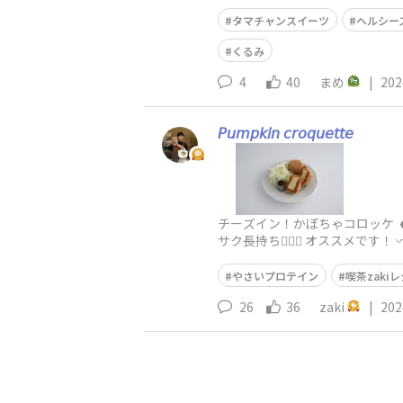
ルシーなかぼちゃマフィンを作りま
タマチャンスイーツ
ヘルシー
くるみ
4
40
まめ
|
202
𝘗𝘶𝘮𝘱𝘬𝘪𝘯 𝘤𝘳𝘰𝘲𝘶𝘦𝘵𝘵𝘦
チーズイン！かぼちゃコロッケ 
サク長持ち👍🏻✨️ オススメです
やさいプロテイン
喫茶zaki
26
36
zaki
|
202