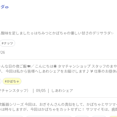
ダ🥗
酸味を足しました☺️はちみつとかぼちゃの優しい甘さのデリサラダ✨️
ナッツ
/26
プ スタッフのまやりんです！ いつもは皆様のしあわシェ
様へしあわシェアをお届けします♪🔰 仕事のお昼休み中にタマチャンショップ都城本店へ行
かぼちゃ
マチャンスタッフ）
|
09/05
|
しあわシェア
のは時々しますが、今回はかぼちゃをカットせずに！ サツマイモは、歯
わ