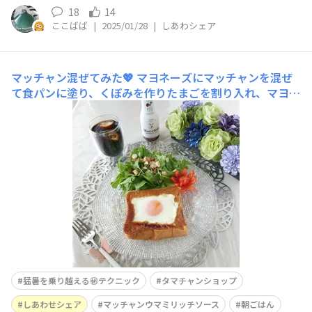
18
14
ここばば
|
2025/01/28
|
しあわシェア
マッチャン混ぜてみた💖
マヨネーズにマッチャンを混ぜ
て食パンに塗り、くぼみを作りたまごを割り入れ、マヨた
まトーストを作りました😋いつものマヨたまトーストが
更に美味しくなりました😄マヨネーズとの割合は３対１
です😅 レタス、ベランダのサラダ春菊、ミックナッツの
サラダと一緒にワンプレートにしました。 ✨猛暑を
猛暑を乗り越える㊙テクニック
タマチャンショップ
しあわせシェア
マッチャンウマミリッチソース
朝ごはん