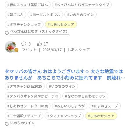
た😋 クキッコリーのマヨチーズトーストに、ベランダで
春のスッキリ美活ごはん
べっぴんはとむぎスナックタイプ
収穫した、クキッコリー、ベビーリーフ、ラディッシュの
サラダにビタミンCトマト、βカロテントマト、クルミを
朝ごはん
ヨーグルトボウル
いのちのワイン
添えました💓
タマチャンショップ
しあわせシェア
べっぴんはとむぎ（スナックタイプ）
8
17
ラビット
|
2025/03/17
|
しあわシェア
タマリバの皆さん おはようございます☺️ 大きな地震では
ありませんが あちこちで小刻みに揺れてます 前触れと
は思いたくありませんが 用心に越したことありません
タマチャン商品2025
いのちのワイン
心したいと思います🫡 一昨日 お花やさんに立ち寄り
ここには多肉ちゃん無いなーと探しつつ チューリップや
タンパクオトメ爽やかピーチ味
ななつのしあわせナッツ
ストックや水仙の香りが 心を癒して
しあわせシードクコの実
みらいのしょうが
たまねぎスープ
三十雑穀チゲスープ
タマチャンショップ
しあわせシェア
いのちのワイン