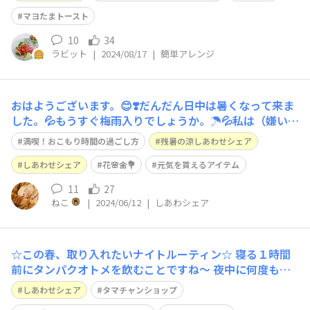
マヨたまトースト
10
34
ラビット
|
2024/08/17
|
簡単アレンジ
おはようございます。😊❣️だんだん日中は暑くなって来ま
した。💦もうすぐ梅雨入りでしょうか。☂️💦私は（嫌いな
方はほとんど居ないと思いますが😊）花💐🌸🌼が大好き
満喫！おこもり時間の過ごし方
残暑の涼しあわせシェア
です、外はミニ🌹バラがメインの為、家の中は切花を買っ
て来て飾ります。✨気持ちが少し落ち込むような日も、飾
しあわせシェア
花🌸🌼💐
元気を貰えるアイテム
ってあるお花🌸🌼💐を、ふと見える場所に
11
27
ねこ
|
2024/06/12
|
しあわシェア
☆この春、取り入れたいナイトルーティン☆ 寝る１時間
前にタンパクオトメを飲むことですね～ 夜中に何度も目
が覚めてしまうらんぷ。時には、全然寝付けなくて、有価
しあわせシェア
タマチャンショップ
物回収に出す段ボールを夜中の２時とかに解体したことも