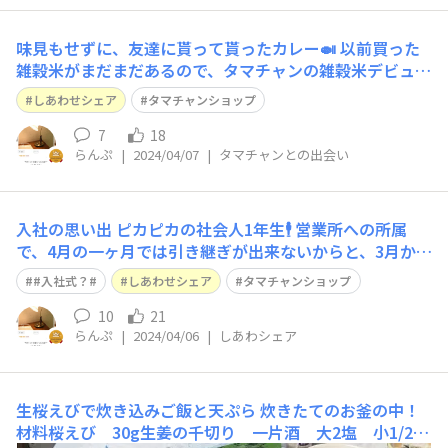
味見もせずに、友達に貰って貰ったカレー🍛 以前買った
雑穀米がまだまだあるので、タマチャンの雑穀米デビュー
は先になります🥺
しあわせシェア
タマチャンショップ
7
18
らんぷ
|
2024/04/07
|
タマチャンとの出会い
入社の思い出 ピカピカの社会人1年生🕴 営業所への所属
で、4月の一ヶ月では引き継ぎが出来ないからと、3月から
アルバイトで通勤。 いざ！ 4/1！ 新入社員！ と思い、
#入社式？#
しあわせシェア
タマチャンショップ
スーツ姿で出勤🕴 ところが、上司からも先輩からも営業の
方々からも、何のお言葉もなく、普通に窓開けて空気の入
10
21
らんぷ
|
2024/04/06
|
しあわシェア
れ換えして掃除して(小
生桜えびで炊き込みご飯と天ぷら
炊きたてのお釜の中！
材料桜えび 30g生姜の千切り 一片酒 大2塩 小1/2