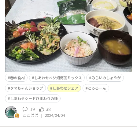
花藻塩使用お米 2合水 適量みらいのしょうが 小1し
あわせベジ畑海藻ミックス 一握り 作り方材料をお釜に
すべて入れてスイッチ🔛 桜えびの香りがなんとも言えな
い美味しさです✨🦐✨
春の食材
しあわせベジ畑海藻ミックス
みらいのしょうが
タマちゃんショップ
しあわせシェア
とろろーん
しあわせシードひまわりの種
19
38
ここばば
|
2024/04/04