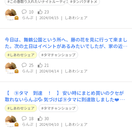
😅 何かで、寝る１時間前にプロテインを飲むと熟睡出来
この春取り入れたいナイトルーティン
タンパクオトメ
ると言ってました🎶
10
23
らんぷ
|
2024/04/15
|
しあわシェア
今日は、舞鶴公園という所へ、藤の花を見に行って来まし
た。次の土日はイベントがあるみたいでしたが、家の近く
が満開だったので。 残念ながら藤の花は３〜４分咲き。
しあわせシェア
タマチャンショップ
でも、今を盛りと八重桜、咲き始めのツツジ、ほんの少し
咲いてた牡丹芍薬、久しぶりに聴く鳥の声🐦癒やされて
25
21
らんぷ
|
2024/04/14
|
しあわシェア
来ました。
【 ⑨タマ 到達 ！ 】 安い時にまとめ買いのクセが
取れないらんぷ💦 気づけば⑨タマに到達致しました❤️ 都
城のまいひかり、絶対美味しいだろうなぁ😍 これは先
しあわせシェア
タマチャンショップ
ず、白米だけで味合わねば！ 慌てて野菜室の野菜を除け
て、入れました😊 三十雑穀米は、元気になる 赤！ 楽し
18
30
らんぷ
|
2024/04/10
|
しあわシェア
みだなぁ・・・😋 今回は、ス