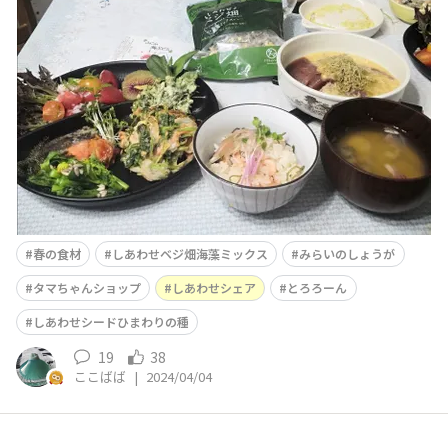
花藻塩使用お米 2合水 適量みらいのしょうが 小1し
あわせベジ畑海藻ミックス 一握り 作り方材料をお釜に
すべて入れてスイッチ🔛 桜えびの香りがなんとも言えな
い美味しさです✨🦐✨
春の食材
しあわせベジ畑海藻ミックス
みらいのしょうが
タマちゃんショップ
しあわせシェア
とろろーん
しあわせシードひまわりの種
19
38
ここばば
|
2024/04/04