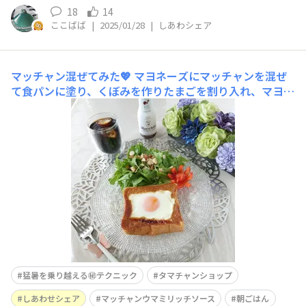
18
14
ここばば
|
2025/01/28
|
しあわシェア
マッチャン混ぜてみた💖
マヨネーズにマッチャンを混ぜ
て食パンに塗り、くぼみを作りたまごを割り入れ、マヨた
まトーストを作りました😋いつものマヨたまトーストが
更に美味しくなりました😄マヨネーズとの割合は３対１
です😅 レタス、ベランダのサラダ春菊、ミックナッツの
サラダと一緒にワンプレートにしました。 ✨猛暑を
猛暑を乗り越える㊙テクニック
タマチャンショップ
しあわせシェア
マッチャンウマミリッチソース
朝ごはん