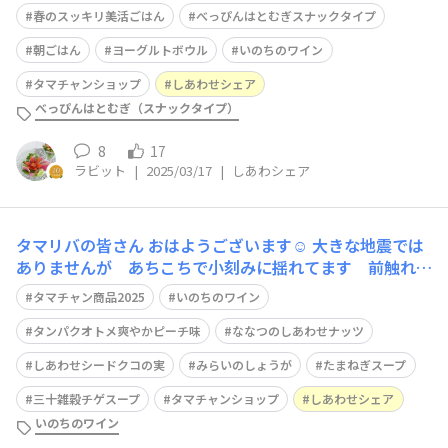
た😋 クキッコリーのマヨチーズトーストに、ベランダで
春のスッキリ美活ごはん
べっぴんはとむぎスナックタイプ
収穫した、クキッコリー、ベビーリーフ、ラディッシュの
サラダにビタミンCトマト、βカロテントマト、クルミを
朝ごはん
ヨーグルトボウル
いのちのワイン
添えました💓
タマチャンショップ
しあわせシェア
べっぴんはとむぎ（スナックタイプ）
8
17
ラビット
|
2025/03/17
|
しあわシェア
タマリバの皆さん おはようございます☺️ 大きな地震では
ありませんが あちこちで小刻みに揺れてます 前触れと
は思いたくありませんが 用心に越したことありません
タマチャン商品2025
いのちのワイン
心したいと思います🫡 一昨日 お花やさんに立ち寄り
ここには多肉ちゃん無いなーと探しつつ チューリップや
タンパクオトメ爽やかピーチ味
ななつのしあわせナッツ
ストックや水仙の香りが 心を癒して
しあわせシードクコの実
みらいのしょうが
たまねぎスープ
三十雑穀チゲスープ
タマチャンショップ
しあわせシェア
いのちのワイン