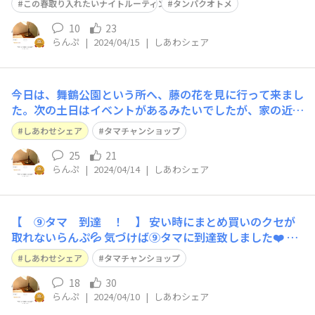
😅 何かで、寝る１時間前にプロテインを飲むと熟睡出来
この春取り入れたいナイトルーティン
タンパクオトメ
ると言ってました🎶
10
23
らんぷ
|
2024/04/15
|
しあわシェア
今日は、舞鶴公園という所へ、藤の花を見に行って来まし
た。次の土日はイベントがあるみたいでしたが、家の近く
が満開だったので。 残念ながら藤の花は３〜４分咲き。
しあわせシェア
タマチャンショップ
でも、今を盛りと八重桜、咲き始めのツツジ、ほんの少し
咲いてた牡丹芍薬、久しぶりに聴く鳥の声🐦癒やされて
25
21
らんぷ
|
2024/04/14
|
しあわシェア
来ました。
【 ⑨タマ 到達 ！ 】 安い時にまとめ買いのクセが
取れないらんぷ💦 気づけば⑨タマに到達致しました❤️ 都
城のまいひかり、絶対美味しいだろうなぁ😍 これは先
しあわせシェア
タマチャンショップ
ず、白米だけで味合わねば！ 慌てて野菜室の野菜を除け
て、入れました😊 三十雑穀米は、元気になる 赤！ 楽し
18
30
らんぷ
|
2024/04/10
|
しあわシェア
みだなぁ・・・😋 今回は、ス