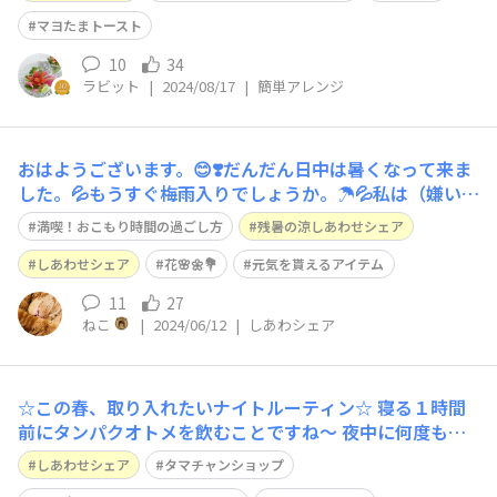
マヨたまトースト
10
34
ラビット
|
2024/08/17
|
簡単アレンジ
おはようございます。😊❣️だんだん日中は暑くなって来ま
した。💦もうすぐ梅雨入りでしょうか。☂️💦私は（嫌いな
方はほとんど居ないと思いますが😊）花💐🌸🌼が大好き
満喫！おこもり時間の過ごし方
残暑の涼しあわせシェア
です、外はミニ🌹バラがメインの為、家の中は切花を買っ
て来て飾ります。✨気持ちが少し落ち込むような日も、飾
しあわせシェア
花🌸🌼💐
元気を貰えるアイテム
ってあるお花🌸🌼💐を、ふと見える場所に
11
27
ねこ
|
2024/06/12
|
しあわシェア
☆この春、取り入れたいナイトルーティン☆ 寝る１時間
前にタンパクオトメを飲むことですね～ 夜中に何度も目
が覚めてしまうらんぷ。時には、全然寝付けなくて、有価
しあわせシェア
タマチャンショップ
物回収に出す段ボールを夜中の２時とかに解体したことも