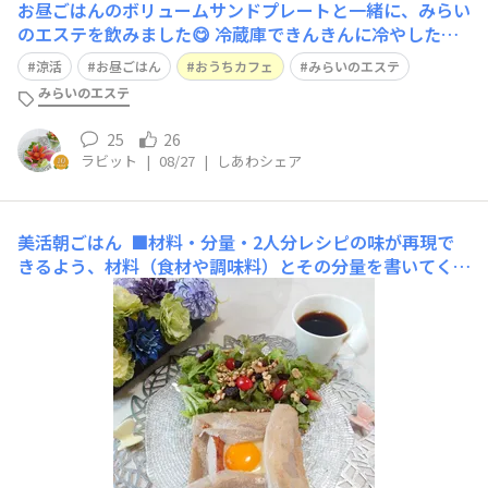
お昼ごはんのボリュームサンドプレートと一緒に、みらい
のエステを飲みました😋 冷蔵庫できんきんに冷やしたお
水で溶かして涼活です😋ベランダのローズマリーを添え
涼活
お昼ごはん
おうちカフェ
みらいのエステ
ました🌿 今日も暑いので、クールネックを首に付けてエ
みらいのエステ
アコンをついたリビングで過ごしています😅 ボリューム
サンド、味の蜂蜜ポン酢ソテー ズッキー
25
26
ラビット
|
08/27
|
しあわシェア
美活朝ごはん
■材料・分量・2人分レシピの味が再現で
きるよう、材料（食材や調味料）とその分量を書いてくだ
さい。・そばガレットミックス粉 50g・水 120cc・た
まご 2個・チーズinソーセージ8本・ビタミンCトマト
5個・クルミ 適量・レーズン 適量・べっぴんはとむ
ぎ 適量・米油 適量 ■