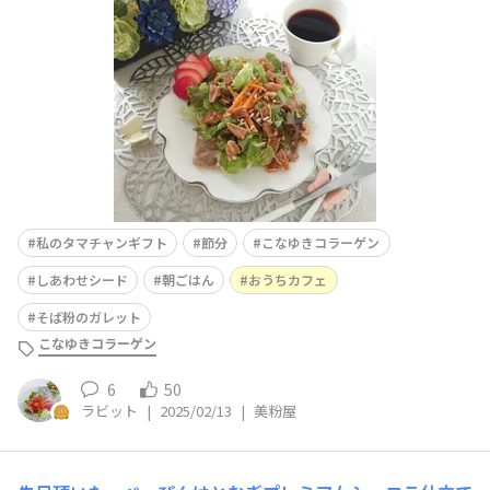
強・米油 適量・こなゆきコラーゲン 小さじ2・卵 1
個・ロースハム 2枚本当はベーコンの方がお
私のタマチャンギフト
節分
こなゆきコラーゲン
しあわせシード
朝ごはん
おうちカフェ
そば粉のガレット
こなゆきコラーゲン
6
50
ラビット
|
2025/02/13
|
美粉屋