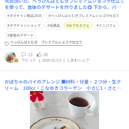
先日頂いた、べっぴんはとむぎプレミア厶ショコラ仕立て
を使って、食後のデザートを作りました😋 下から、バナ
ナ、べっぴんはとむぎ、いちご、簡単レアチーズケーキ、
タマチャン商品2025
べっぴんはとむぎプレミアムショコラ仕立て
黒いちじくジャム、生クリームです💓 とっても美味しい
デザートになりました😋✨
タマチャンショップ
当選品
おうちカフェ
ミニパフェ
食後のデザート
べっぴんはとむぎ プレミアムショコラ仕立て
21
20
ラビット
|
2025/01/13
|
しあわシェア
かぼちゃのパイのアレンジ
■材料・分量・２つ分・生ク
リーム 100cc・こなゆきコラーゲン 小さじ1・さとう
きび糖 小さじ2・キルシュ 小さじ1/2・先日作ったか
ぼちゃパイの冷凍 2切れ・レモンバーム 1節・ロカボ
ナッツ 適量 ■作り方①生クリーム、きび糖を入れハン
ドミキサーで混ぜ、もったりしたらこなゆきコラーゲン