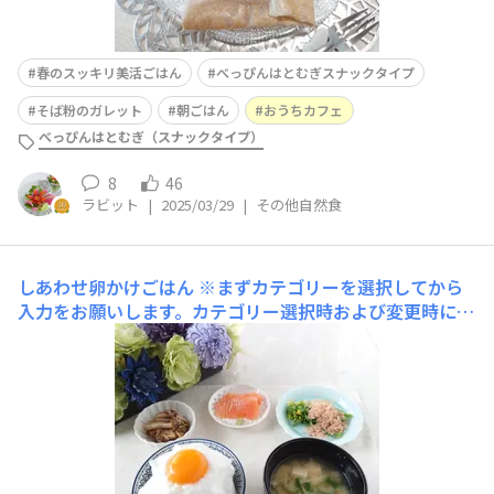
春のスッキリ美活ごはん
べっぴんはとむぎスナックタイプ
そば粉のガレット
朝ごはん
おうちカフェ
べっぴんはとむぎ（スナックタイプ）
8
46
ラビット
|
2025/03/29
|
その他自然食
しあわせ卵かけごはん
※まずカテゴリーを選択してから
入力をお願いします。カテゴリー選択時および変更時に入
力内容が消える場合がございます。 ■材料・分量・1人ぶ
ん・たまご １個・塩 1つまみ・三十雑穀ごはん（冷
凍） １膳分 ■作り方①ごはんは、600wで1分30秒レン
チンする。③たまごを黄身と白身に分け