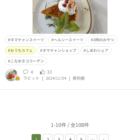
タマチャンスイーツ
ヘルシースイーツ
3時のおやつ
おうちカフェ
タマチャンショップ
しあわシェア
こなゆきコラーゲン
4
33
ラビット
|
2024/11/04
|
美粉屋
1-10件 / 全108件
1
2
3
4
5
…
›