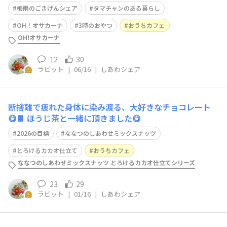
ーに、一気にロックアイスを入れマドラーでかき混ぜまし
梅雨のごきげんシェア
タマチャンのある暮らし
た✨ ロックアイスを入れたグラスに注いで完成です😋 梅
雨の日は、喫茶店みたいにアイスコーヒーを作ったりし
OH！オサカーナ
3時のおやつ
おうちカフェ
て、おうち時間を楽しんでます😊 先週
OH!オサカーナ
12
30
ラビット
|
06/16
|
しあわシェア
断捨離で疲れた身体に染み渡る、大好きなチョコレート
😋🍫 ほうじ茶と一緒に頂きました😋
2026の目標
ななつのしあわせミックスナッツ
とろけるカカオ仕立て
おうちカフェ
ななつのしあわせミックスナッツ とろけるカカオ仕立てシリーズ
23
29
ラビット
|
01/16
|
しあわシェア