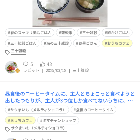
春のスッキリ美活ごはん
雑穀米
三十雑穀
卵かけごはん
三十雑穀ごはん
海の三十雑穀
お昼ごはん
おうちカフェ
三十雑穀
5
43
ラビット
|
2025/03/18
|
三十雑穀
昼食後のコーヒータイムに、主人とちょこっと食べようと
出したつもりが、主人が3つ位しか食べてないうちに、私
1人で全部食べちゃいました😅 サクッとしたサクまいも
サクまいも（メルティショコラ）
食後のコーヒータイム
に、濃厚なカカオがとても美味しくて、いも好き🍠チョコ
好き🍫には、たまりませんね😋💓
おうちカフェ
タマチャンショップ
サクまいも（メルティショコラ）