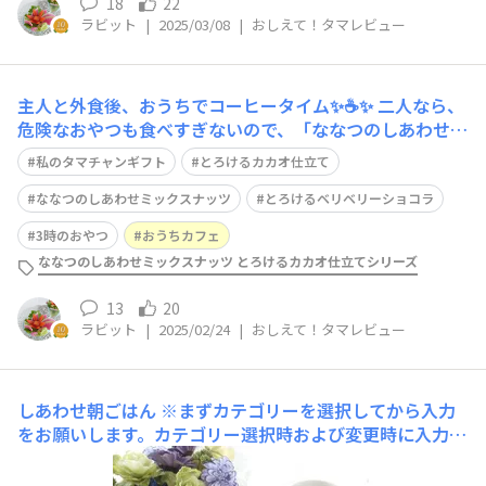
18
22
ラビット
|
2025/03/08
|
おしえて！タマレビュー
主人と外食後、おうちでコーヒータイム✨☕✨ 二人なら、
危険なおやつも食べすぎないので、「ななつのしあわせミ
ックスナッツとろけるベリベリーショコラ」を開けました
私のタマチャンギフト
とろけるカカオ仕立て
😋💓 べっぴんはとむぎと一緒に、こちらで頂いたカッテ
ィングボードにのせました💖 ランチでお腹いっぱいだっ
ななつのしあわせミックスナッツ
とろけるベリベリーショコラ
たので、全種類+ちょっとで止まりま
3時のおやつ
おうちカフェ
ななつのしあわせミックスナッツ とろけるカカオ仕立てシリーズ
13
20
ラビット
|
2025/02/24
|
おしえて！タマレビュー
しあわせ朝ごはん
※まずカテゴリーを選択してから入力
をお願いします。カテゴリー選択時および変更時に入力内
容が消える場合がございます。 ■材料・分量・1人分・頂
き物のそばガレットミックスナッツ 大さじ2・水 60cc