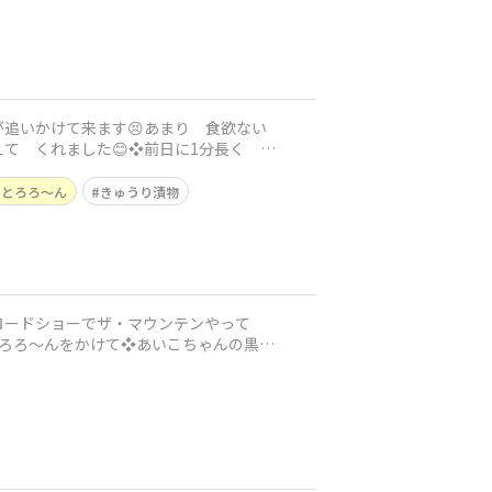
が追いかけて来ます😣あまり 食欲ない
えて くれました😊❖前日に1分長く 茹
とろろ〜ん
きゅうり漬物
ードショーでザ・マウンテン​やって
とろろ〜んをかけて❖あいこちゃんの黒