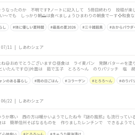
うなったのか 不明です❓ノートに記入して 5冊目終わり 投稿が楽し
暑い〜でも しっかり朝🌅は食べましょうひまわりの朝食でーす❖和食
汁 鯖の
らし
体に優しい夏時間
最高の夏2026
三十雑穀黒
おからパウダ
07/11
|
しあわシェア
たね😃おめでとうございます😊昼食は ライ麦パン 発酵バター🧈を塗
といたんです😊)片面は 茹で玉子 とろろ〜ん のりパリッチ 塩 
ャンのある暮らし
雨の日ごはん
コラーゲン
とろろ〜ん
のりパ
06/22
|
しあわシェア
いうか寒い 西の方は暖かいようでしたね今『謎の風邪』も流行ってい
食は 簡単信州そばなるものを 作りましたレンチンで できるようでし
麹にスライスし
て心地良い
とろろ〜ん
きゅうり醤油漬け