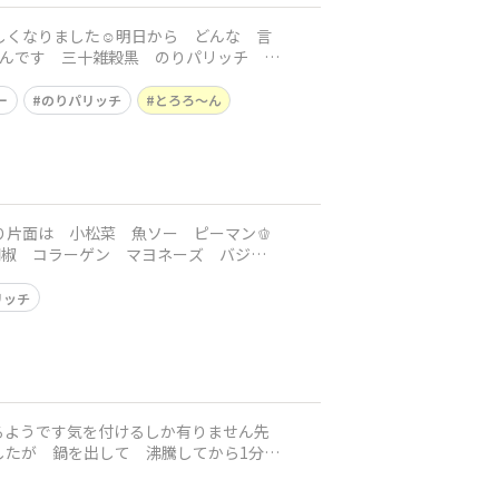
くなりました☺️明日から どんな 言
なんです 三十雑穀黒 のりパリッチ き
ー
のりパリッチ
とろろ〜ん
り片面は 小松菜 魚ソー ピーマン🫑
胡椒 コラーゲン マヨネーズ バジル
リッチ
るようです気を付けるしか有りません先
たが 鍋を出して 沸騰してから1分3