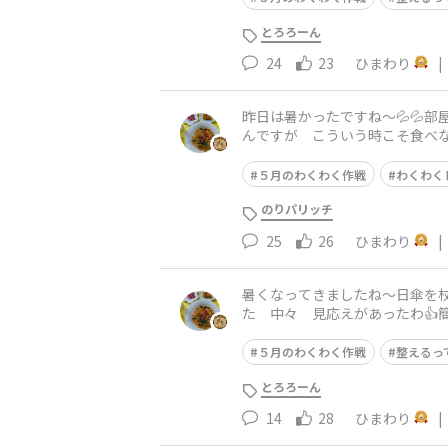
とろろーん
24
23
ひまわり
|
昨日は暑かったですね〜💦💦
んですが こういう時こそ食べな
でる 茹で上がったら 油を
５月のわくわく作戦
わくわく
のりパリッチ
25
26
ひまわり
|
暑くなってきましたね〜​日傘を
た 中々 見応えがあったわ👍
缶 醤油味 これに玉ねぎ🧅
５月のわくわく作戦
整えるっ
とろろーん
14
28
ひまわり
|