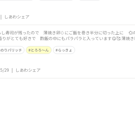
|
しあわシェア
し寿司が残ったので 薄焼き卵🥚にご飯を巻き半分に切った上に 💞の
破らな
のりパリッチ
とろろ〜ん
らっきょ
05/29
|
しあわシェア