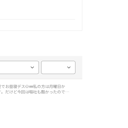
でお昼寝デス🐶💤私の方は月曜日か
す。だけど今回は嘔吐も酷かったので、