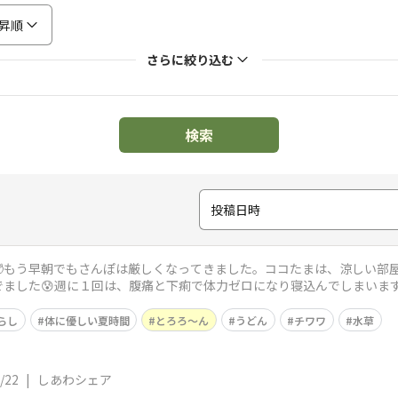
昇順
さらに絞り込む
検索
投稿日時
もう早朝でもさんぽは厳しくなってきました。ココたまは、涼しい部屋
でました😰週に１回は、腹痛と下痢で体力ゼロになり寝込んでしまいま
さんに聞いたときは
らし
体に優しい夏時間
とろろ〜ん
うどん
チワワ
水草
/22
|
しあわシェア