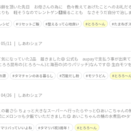
お餅を頂いた先日 お母さんの為に 色々教えてあげたことへのお礼だ
よりも 軽そうなのでレントゲン🩻撮ることも なさそうだ自分で治しま
炒めました味付
レシピ
リセットご飯
整えるって心地良い
とろろ〜ん
たまねぎ
05/11
|
しあわシェア
 公式も aupayで支払う事が出来て とても楽になりました 有り難うござ
の源
タマチャンのある暮らし
万能だし粉
モツうどん
とろろ〜
04/26
|
しあわシェア
の暑さ💦 ちょっと大きなスーパーへ行ったらやっと💞あいこちゃんの鯖
良い
タマリバっていいよね
タマリバ祝3周年！
とろろ〜ん