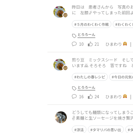
昨日は 患者さんから 写真の
に 左膝🦵やってしまった前回
ピーマン🫑 玉ねぎ🧅と一緒に
５月のわくわく作戦
わくわく
とろろーん
10
21
ひまわり
|
煎り豆 ミックスシード そして気になっていた2品 届きました😄
います🙇 そろそろ 答ですね とろろ昆布の(とろろ〜ん)と海苔の(のりパリッチ)なんです😍 生白モツを買ってきました 何時もはモツ煮なん
ですよ 所が 今日は
わたしの春レシピ
今日の元気
とろろーん
16
24
ひまわり
|
どうしても麺類になってしまうこ
✌ 素麺と生ソーセージを焼き贅沢にメロン🍈も夕飯でいただきました😋 あいこちゃんの鯖の水煮缶🐟️タマリバの皆さまが話題にされるだけあっ
てとても美味しかったです🩷😆 
涼活
タマリバの思い出