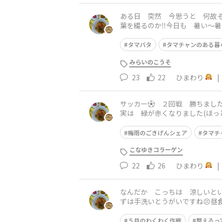
ある日 突然 今思うと 何故そ
葉を綴るのか‼️今日も 暑い〜
な粉❖味噌汁は昆布 煮干し出
タマバタ
タマチャンのある暮
みらいのこうそ
23
22
ひまわり
|
サッカー⚽️ ２回戦 勝ちまし
実は 緑が赤くなりました(ほっ
●飲物…ルイボスティー
梅雨のごきげんシェア
タマチ
こなゆきコラーゲン
22
26
ひまわり
|
なんだか こっちは 涼しいと
ずは手洗いとうがいですね😣昼
0秒 早いねー🫣箸休めは 塩
５月のわくわく作戦
整えるっ