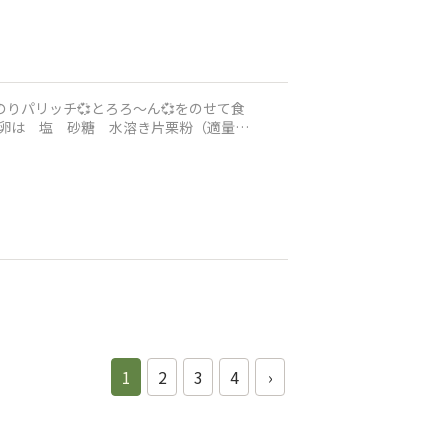
りパリッチ💞とろろ〜ん💞をのせて食
1
2
3
4
›