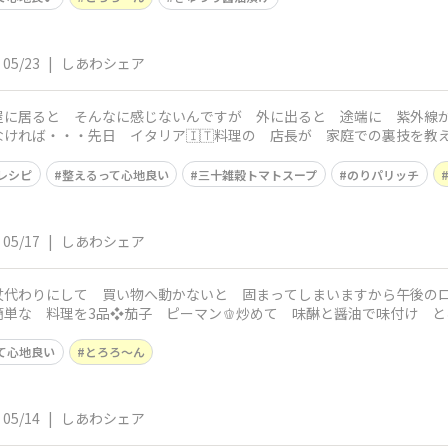
05/23
|
しあわシェア
部屋に居ると そんなに感じないんですが 外に出ると 途端に 紫外線
ければ・・・​先日 イタリア🇮🇹料理の 店長が 家庭での裏技を教
絡める❖タレ
レシピ
整えるって心地良い
三十雑穀トマトスープ
のりパリッチ
05/17
|
しあわシェア
杖代わりにして 買い物へ動かないと 固まってしまいますから午後のロ
簡単な 料理を3品❖茄子 ピーマン🫑炒めて 味醂と醤油で味付け 
酢漬けを和えて
て心地良い
とろろ〜ん
05/14
|
しあわシェア