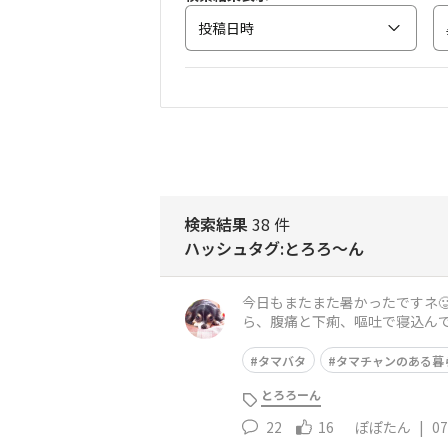
投稿日時
検索結果
38 件
ハッシュタグ:とろろ〜ん
今日もまたまた暑かったですネ
ら、腹痛と下痢、嘔吐で寝込ん
ホント大変でした😭以前お医者
タマバタ
タマチャンのある暮
とろろーん
22
16
ぽぽたん
|
07