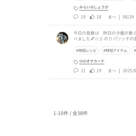
みらいのしょうが
19
18
ま〜
|
08/24
今日の昼食は 昨日の夕飯の散ら
べました💕☆彡 のりパリッチの香りがとても好きで 酢飯の中にもパラパラと入っています😋🥰 薄焼き卵は 塩 砂糖 水溶き片栗粉（適量）
を入れて焼きましたが 綺麗に
時短レシピ
時短アイテム
OH!オサカーナ
21
19
ま〜
|
2025/
1-10件 / 全38件