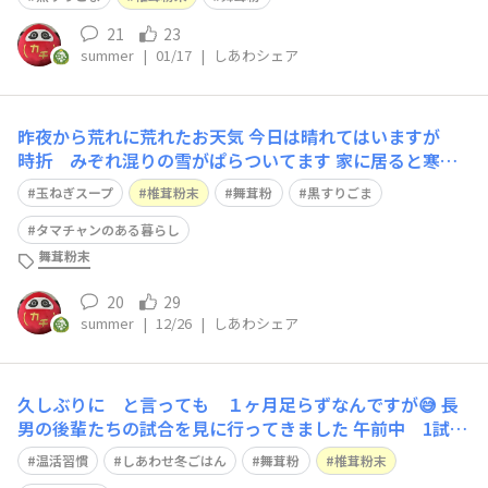
ぎて 汗かきました💦 欲しかった紫キャベツ、紫水菜は
なかったですが💦 葉付ビーツ、カラフル人参、オレンジ
21
23
summer
|
01/17
|
しあわシェア
カリフラワー、 赤大根、かぶらなどな
昨夜から荒れに荒れたお天気 今日は晴れてはいますが
時折 みぞれ混りの雪がぱらついてます 家に居ると寒く
感じますが ウォーキングにひとたび出れば そんなに寒
玉ねぎスープ
椎茸粉末
舞茸粉
黒すりごま
くないし 買い物も🚲こげば 温まります 自家発電です
💪 私も昨日で 仕事納めとして（笑） 今日は残ってる
タマチャンのある暮らし
私の担当の掃除をしつつ またまた仕込
舞茸粉末
20
29
summer
|
12/26
|
しあわシェア
久しぶりに と言っても １ヶ月足らずなんですが😅 長
男の後輩たちの試合を見に行ってきました 午前中 1試
合 午後から 1試合なんで 間がかなり待ち時間が 後輩
温活習慣
しあわせ冬ごはん
舞茸粉
椎茸粉末
のお母さん仲良くしてる人と ガッツリランチ🤣 久しぶ