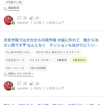
りに こんなにガッツリしたの食べました クリームコロ
万能だし粉
ッケにエビフライ 食べすぎました 試
舞茸粉末
26
24
summer
|
11/08
|
しあわシェア
天気予報では夕方からの雨予報 大幅に外れて 朝から冷
たい雨です☔ なんとなく テンションもあがりにくい⤵️
そんな時は 手仕事に限ります 出汁麹（タマチャンの舞
しあわせ秋ごはん
ななつのしあわせミックスナッツ
茸粉、椎茸粉末入りです🍄‍🟫）を仕込み 漬物を漬けた
り デュカ作ったり そんなこんなしてたら テンション
玉ねぎスープ
トマトパウダー
舞茸粉
椎茸粉末
あがってきました😆（←単純です）
キノコトーク
私の秋時間
完熟トマトパウダー
20
18
summer
|
10/31
|
しあわシェア