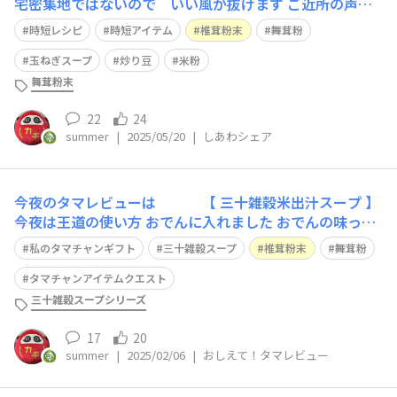
宅密集地ではないので いい風が抜けます ご近所の声が
出て聞こえるのも 私はわりと好きなんですね😆 今日
時短レシピ
時短アイテム
椎茸粉末
舞茸粉
は 朝から大忙し💦 電車の人身事故にたたられた一日で
した 朝早くに 我が家の最寄り駅で 人身事故 全員 順
玉ねぎスープ
炒り豆
米粉
番に迂回駅に車でピストン 今度は夕
舞茸粉末
22
24
summer
|
2025/05/20
|
しあわシェア
今夜のタマレビューは 【 三十雑穀米出汁スープ 】
今夜は王道の使い方 おでんに入れました おでんの味っ
て 地域やご家庭で全然ちがいますよね 我が家はとにか
私のタマチャンギフト
三十雑穀スープ
椎茸粉末
舞茸粉
く出汁 いつも昆布に舞茸粉末、椎茸粉末、鰹節、そこに
三十雑穀米出汁スープも入れて出汁を作ります 朝からコ
タマチャンアイテムクエスト
トコト煮込み 一旦冷まして味
三十雑穀スープシリーズ
17
20
summer
|
2025/02/06
|
おしえて！タマレビュー