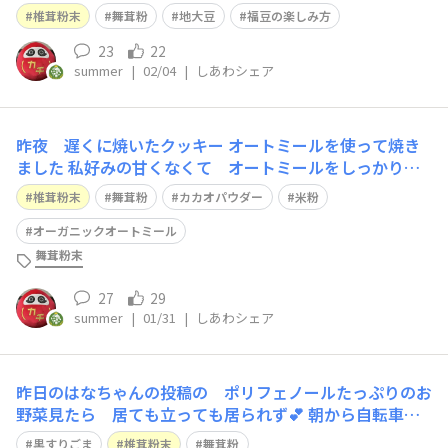
ドスケジュール 今日がピークの日でした💪 なんとか
椎茸粉末
舞茸粉
地大豆
福豆の楽しみ方
無事にこなせて やれやれです あと 数日 楽しみます
👍 バタバタする予想で 晩ご飯は昨日からおでん🍢を仕
23
22
summer
|
02/04
|
しあわシェア
込みました 大慌てで帰った
昨夜 遅くに焼いたクッキー オートミールを使って焼き
ました 私好みの甘くなくて オートミールをしっかり噛
んで味わう タイプのクッキーです 計量から焼き上がり
椎茸粉末
舞茸粉
カカオパウダー
米粉
まで 30分もかからず😆 洗い物は ボウルとシリコンヘ
ラ、スプーン程度👍 recipeこちらに💁‍♀️↓ よかったら作っ
オーガニックオートミール
てみてください❤️
舞茸粉末
27
29
summer
|
01/31
|
しあわシェア
昨日のはなちゃんの投稿の ポリフェノールたっぷりのお
野菜見たら 居ても立っても居られず💕 朝から自転車
🚲 ぶっ飛ばして ちょいと遠めの直売所へGO💪 暖かす
黒すりごま
椎茸粉末
舞茸粉