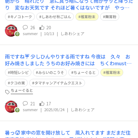
朝から 晴れたり 急に真っ暗になって雨がザッと降った
り 変なお天気です それほど暑くはないですが やっぱ
りまだ半袖です😆 午前中 買い物に行ったら 牛すじの
キノコトーク
しあわせ秋ごはん
椎茸粉末
舞茸粉
いいのが破格‼️ もう買うっきゃないでしょ👍 下茹でし
て 牛すじと煮汁に分けて冷凍 毎回 出来上がったら後
26
20
summer
|
10/13
|
しあわシェア
悔 もっと買えばよかった😅 今日
雨ですね☔ 少しひんやりする雨ですね 今夜は 久々 お
好み焼きしました うちのお好み焼きには ちくわmustで
す あと 人参、長芋もすりおろしていれます タマチャン
時短レシピ
みらいのこうそ
ちょーぐると
椎茸粉末
の椎茸粉末、茅乃舎だしで生地をつくります 具材はちく
わのほかに キャベツ、あみえび、天かす、豚肉です 粉
クコの実
タマチャンアイテムクエスト
は1キロ 卵は10個 キャベ
ちょーぐると
21
17
summer
|
2025/05/24
|
しあわシェア
暑っ🥵 家中の窓を開け放して 風入れてます まだまだ住