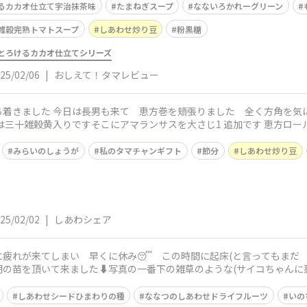
るカカオ仕立て宇治抹茶味
たまねぎスープ
なないろかれーグリーン
雑穀完熟トマトスープ
しあわせ炒り豆
粉黒糖
とろけるカカオ仕立てシリーズ
25/02/06
|
おしえて！タマレビュー
ち着きました 今日は長男も来て 恵方巻を頬張りました 全く方角を気
飯は三十雑穀黄入りですそこにアマランサスを大さじ1 追加です 恵方ロ
🚗
みらいのしょうが
私のタマチャンギフト
節分
しあわせ炒り豆
25/02/02
|
しあわシェア
疲れが来てしまい 早くに休み😴 この時間に起床(と言ってもまだ 
の苗を頂いて来ました⬇️写真の一番下の雑草のような(サイコちゃんに悪
ら外に置
しあわせシードひまわりの種
ななつのしあわせドライフルーツ
いの