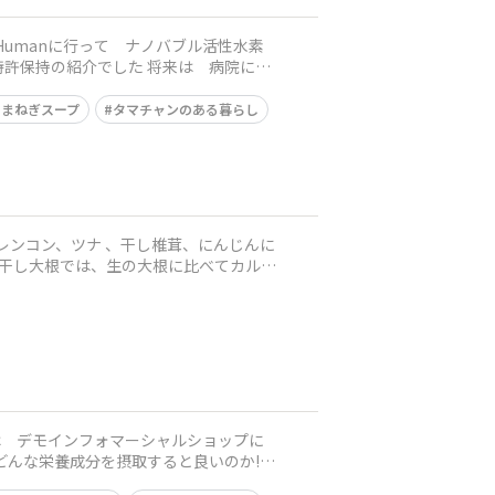
 Humanに行って ナノバブル活性水素
した 将来は 病院に活
たまねぎスープ
タマチャンのある暮らし
は デモインフォマーシャルショップに
んな栄養成分を摂取すると良いのか!?