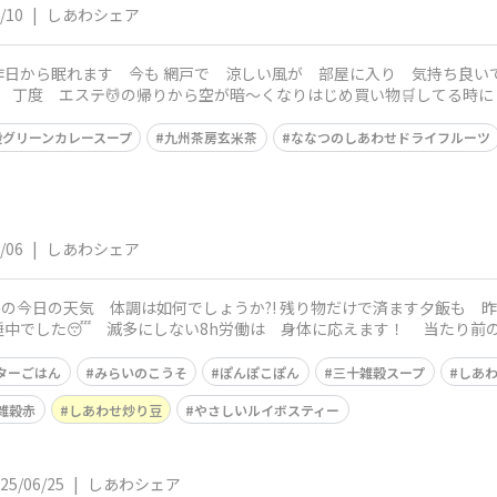
/10
|
しあわシェア
昨日から眠れます 今も 網戸で 涼しい風が 部屋に入り 気持ち良い
ンス
穀グリーンカレースープ
九州茶房玄米茶
ななつのしあわせドライフルーツ
/06
|
しあわシェア
でしょうか?! 残り物だけで済ます夕飯も 昨日、買い弁も楽でした 今日はまだ 起
中でした😴 滅多にしない8h労働は 身体に応えます！ 当たり前の
ターごはん
みらいのこうそ
ぽんぽこぽん
三十雑穀スープ
しあ
雑穀赤
しあわせ炒り豆
やさしいルイボスティー
25/06/25
|
しあわシェア