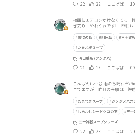
22
22
ここばば
|
10
夜🌃にエアコンかけなくても 
ぎ去り やれやれです! 昨日は 丁度 エステ💆の帰りから空が暗〜くなりはじめ買い物🛒してる時に 雷⚡️が酷く危険なので 外に出る時は
注意をしてください!と アナウ
食欲の秋
明日葉
三十雑
たまねぎスープ
明日葉茶 (アシタバ)
21
17
ここばば
|
09
こんばんは〜😄 雨のち晴れ☔/🌤️の今日の天気 体調は如何
きてますが 昨日の今頃は 爆睡
今晩のメインメニューは
たまねぎスープ
ジメジメバス
しあわせシードクコの実
三十
三十雑穀スープシリーズ
22
23
ここばば
|
20