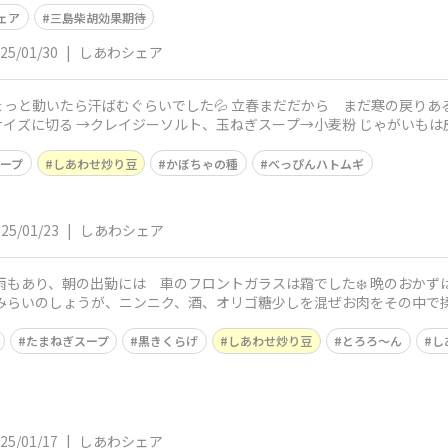
ェア
三島柴胡効果期待
25/01/30
|
しあわシェア
ら汗ばむぐらいでした💦 立春まだだから まだ寒の戻りあるのかな 🌺生鮭と新じゃがの
イズに切る →クレイジーソルト、玉ねぎスープ→小麦粉 じゃがいもは
ープ
しあわせ炒り豆
かぼちゃの種
べっぴんハトムギ
25/01/23
|
しあわシェア
には 車のフロントガラスは霜でした❄️ 晩のおかずは プーさんのと〜っても美味しそうな
噌󠄀、みらいのしょうが、ニンニク、酒、オリゴ糖少しを混ぜお肉をその
れ
たまねぎスープ
黒きくらげ
しあわせ炒り豆
とろろ〜ん
し
25/01/17
|
しあわシェア