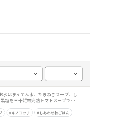
 お水はまんてん水、たまねぎスープ、し
粉黒糖を三十雑穀完熟トマトスープでコ
プ
キノコッチ
しあわせ秋ごはん