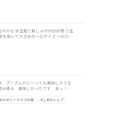
炒め物 ①生
皮を剥いて大きめの一口サイズ →かため
中で揉み揉み 美味しかったです あっ！
あわせシードクコの実
しあわシェア