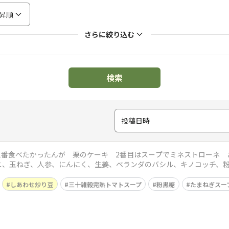
昇順
さらに絞り込む
検索
投稿日時
 1番食べたかったんが 栗のケーキ 2番目はスープでミネストローネ
ニ、玉ねぎ、人参、にんにく、生姜、ベランダのバシル、キノコッチ、
ダモンパウダ
しあわせ炒り豆
三十雑穀完熟トマトスープ
粉黒糖
たまねぎスー