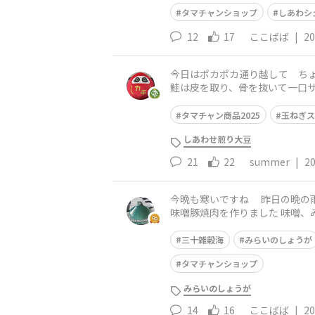
タマチャンショップ
しあわシ
12
17
ここばば
|
20
今日はポカポカ通り越して ちょっと動いた
鮭は皮を取り、骨を抜いて一口サ
に茹でる（チンでも🙆） ③
タマチャン商品2025
玉ねぎス
しあわせ煎り大豆
21
22
summer
|
20
今晩も寒いですね 昨日の晩の雨もあり、朝の出勤
味噌󠄀豚焼肉を作りました 味
そばに使いかけの鰹削り節も入
三十雑穀海
みらいのしょうが
タマチャンショップ
みらいのしょうが
14
16
ここばば
|
20