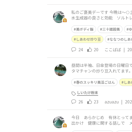
私のご褒美デーです 今晩は〜🌕
水生成器の良さと効能 ソルトレイク
性水素水科なるものが出来
美ボディ飯
三十雑穀美
しあわせ炒り豆
ななつのしあ
24
20
ここばば
|
20
昼間は半袖、日傘登場の日曜日でした！ 少し
タマチャンの炒り豆入れてます。 乾物は、B群、ビタミンD、鉄分などの栄養素が増える とのこと。切り干し大根では、生の大根に比べてカ
ウムは約5倍、食物繊維は約4
春のスッキリ美活ごはん
しあ
しいたけ粉末
26
23
azuazu
|
202
今日 あらかじめ 有休とって
出かけ 健康に関する話しで メ
それは…と言う内容の話でした