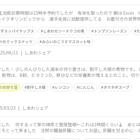
 主治医診察時間は15時半予約でしたが 有休を取ったので 朝は Excel
オリンピックから 選手全員に試飲提供してる お墨付きの世界特許保持の紹介で
ゆずスッパイチップス
しあわせシードクコの実
トンプソンレーズン
わせミックスナッツ
みらいのこうそマスカット味
25/06/11
|
しあわシェア
のんびりした週末の作り置きは、割干し大根の煮物です。 レンコン、ツナ 、干し椎茸、にんじんに
ルシ
わせ炒り豆
割干し大根
レンコン
にんじん
タマネギスープ
5/03/23
|
しあわシェア
ました 何するって家の掃除と整理整頓←これは1時間くらい🧹 あと
モとって来ました 沈黙の臓器肝臓についてお話し 肝臓を労るのに…ど
 味見で