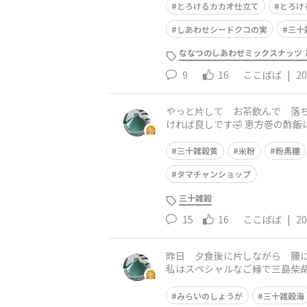
とろけるカカオ仕立て
とろけ
しあわせシードクコの実
三十
ななつのしあわせミックスナッツ 
9
16
ここばば
|
20
やっと片して お茶飲んで 落
ければ良しです🤣 恵方巻の酢
方巻と豚汁で帰って行きました 
三十雑穀黄
米粉
粉黒糖
タマチャンショップ
三十雑穀
15
16
ここばば
|
20
昨日 夕食後に片しながら 腰に
私はスペシャルなご縁で三島柴胡
ベランダに出せず次の日の朝か
みらいのしょうが
三十雑穀海