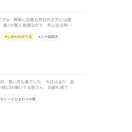
ですw 無事に台風も昨日の夕方には過
しあわせ炒り豆
三十雑穀赤
様に8h働いてる皆さん お疲れ様です
わせシードひまわりの種