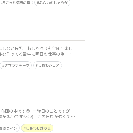
もろこっち満潮の塩
みらいのしょうが
にしない長男 おしゃべりも全開←楽し
ールを作ってる最中に明日の仕事の為 恵
タマラボデーツ
しあわシェア
布団の中です😉) 一昨日のことですが
気無いです💦😄) この日風が強くて
ちのワイン
しあわせ炒り豆